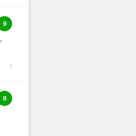
9
r.
2
8