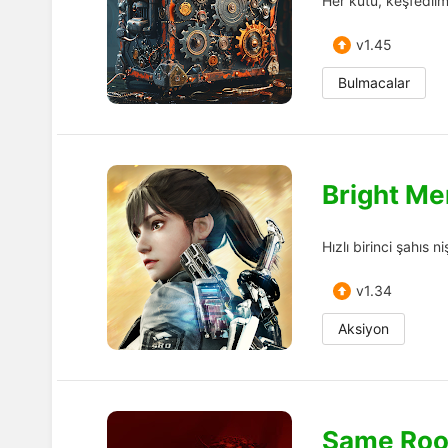
Her kutu, keşfedilm
v1.45
Bulmacalar
Bright Me
Hızlı birinci şahıs
v1.34
Aksiyon
Same Roo