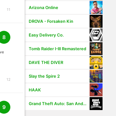
Arizona Online
11
DROVA - Forsaken Kin
Easy Delivery Co.
8
Tomb Raider I-III Remastered
 ve
DAVE THE DIVER
Slay the Spire 2
12
HAAK
Grand Theft Auto: San Andreas
9