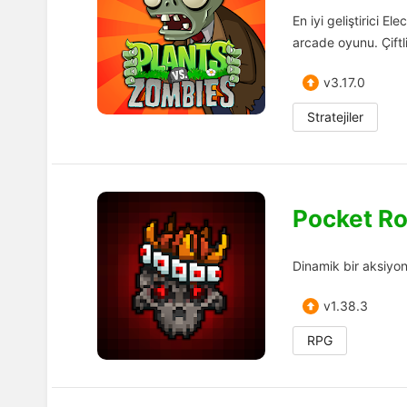
En iyi geliştirici E
arcade oyunu. Çiftl
v3.17.0
Stratejiler
Pocket Ro
Dinamik bir aksiyon
v1.38.3
RPG