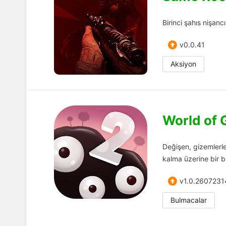
Birinci şahıs nişan
v0.0.41
Aksiyon
World of 
Değişen, gizemlerle
kalma üzerine bir 
v1.0.2607231
Bulmacalar