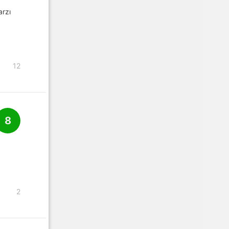
arzı
12
8
2