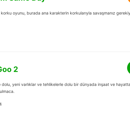
cı korku oyunu, burada ana karakterin korkularıyla savaşmanız gerekiy
Goo 2
 dolu, yeni varlıklar ve tehlikelerle dolu bir dünyada inşaat ve hayatt
bulmaca.
4