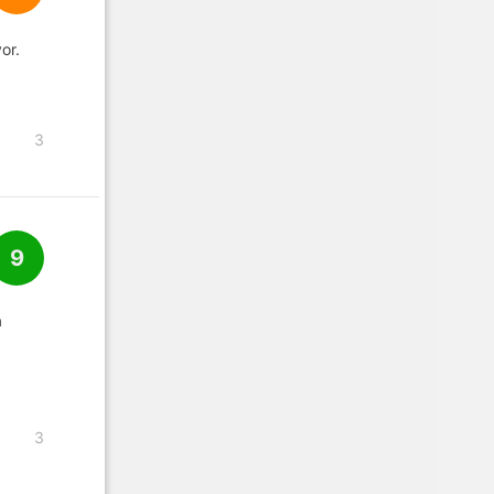
or.
3
9
a
3