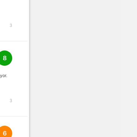
3
8
yor.
3
6