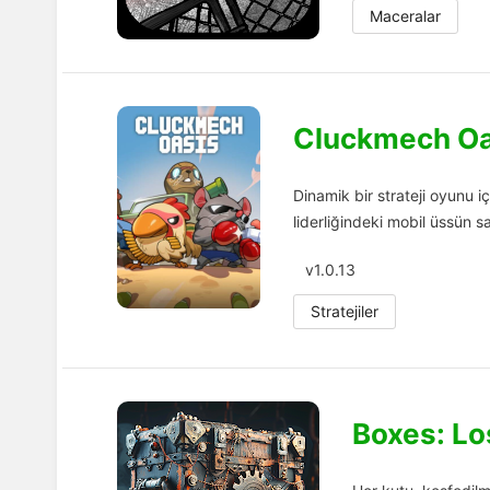
Maceralar
Cluckmech Oa
Dinamik bir strateji oyunu 
liderliğindeki mobil üssün 
v1.0.13
Stratejiler
Boxes: Lo