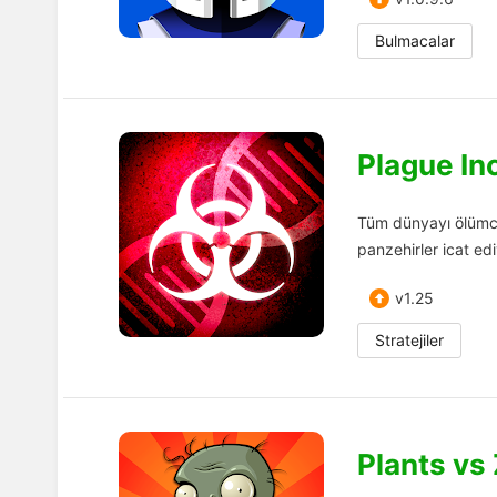
Bulmacalar
Plague In
Tüm dünyayı ölümcül 
panzehirler icat edi
v1.25
Stratejiler
Plants vs