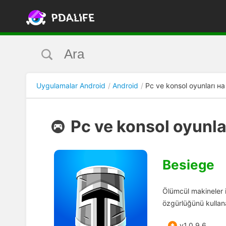
Uygulamalar Android
Android
Pc ve konsol oyunları на
Pc ve konsol oyunla
Besiege
Ölümcül makineler i
özgürlüğünü kullana
v1.0.9.6