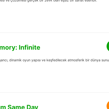
esi ve çözülmesi gerçek bir zevk olan eşsiz bir sanat eseridir.
mory: Infinite
 nişancı, dinamik oyun yapısı ve keşfedilecek atmosferik bir dünya sunu
m Same Day