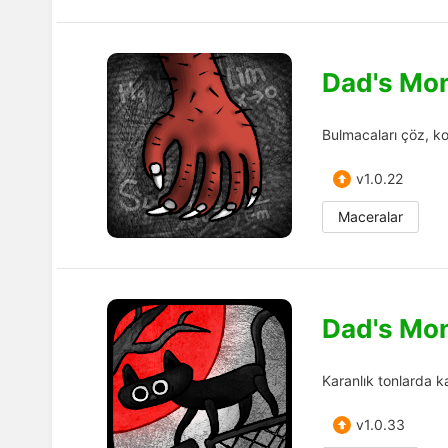
Dad's Mo
Bulmacaları çöz, kor
v1.0.22
Maceralar
Dad's Mo
Karanlık tonlarda ka
v1.0.33