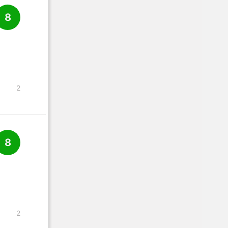
8
2
8
2