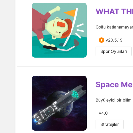
WHAT TH
Golfu katlanamayanl
v20.5.19
Spor Oyunları
Space Me
Büyüleyici bir bili
v4.0
Stratejiler