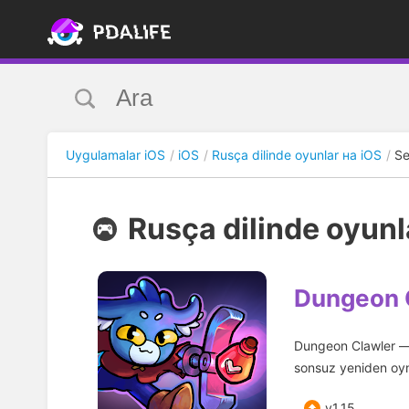
Uygulamalar iOS
iOS
Rusça dilinde oyunlar на iOS
Se
Rusça dilinde oyunla
Dungeon 
Dungeon Clawler — b
sonsuz yeniden oyna
v1.15