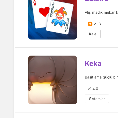
Alışılmadık mekanikl
v1.3
Kale
Keka
Basit ama güçlü bir
v1.4.0
Sistemler