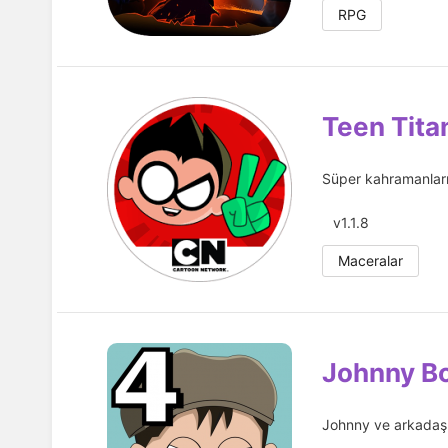
RPG
Teen Tita
Süper kahramanların
v1.1.8
Maceralar
Johnny B
Johnny ve arkadaşl