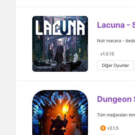
Lacuna - 
Noir macera - dedek
v1.0.15
Diğer Oyunlar
Dungeon S
Tüm mağaraları tem
v2.1.5