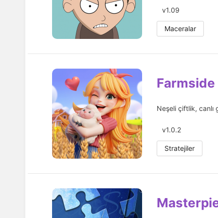
v1.09
Maceralar
Farmside
Neşeli çiftlik, canlı 
v1.0.2
Stratejiler
Masterpi