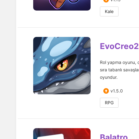
Kale
EvoCreo2
Rol yapma oyunu, dü
sıra tabanlı savaşl
oyundur.
v1.5.0
RPG
Balatro