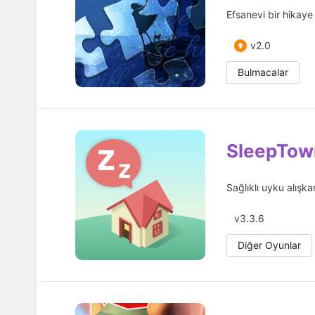
Efsanevi bir hikaye
v2.0
Bulmacalar
SleepTow
Sağlıklı uyku alışkanl
v3.3.6
Diğer Oyunlar