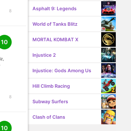
Asphalt 9: Legends
8
World of Tanks Blitz
MORTAL KOMBAT X
10
Injustice 2
iz,
r
Injustice: Gods Among Us
Hill Climb Racing
8
Subway Surfers
Clash of Clans
10