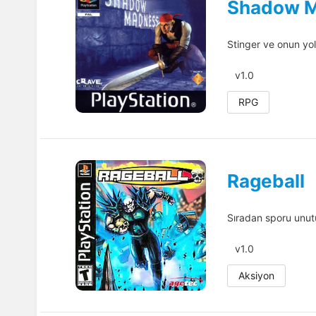
Shadow 
Stinger ve onun yo
v1.0
RPG
Rageball
Sıradan sporu unut
v1.0
Aksiyon