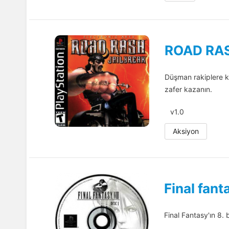
ROAD RAS
Düşman rakiplere kar
zafer kazanın.
v1.0
Aksiyon
Final fant
Final Fantasy'ın 8.