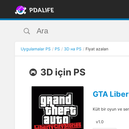
Uygulamalar PS
PS
3D на PS
Fiyat azalan
3D için PS
GTA Liber
Kült bir oyun ve ser
v1.0