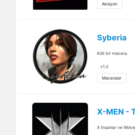
Aksiyon
Syberia
Kült bir macera.
v1.0
Maceralar
X-MEN - 
X İnsanlar ve Wolver