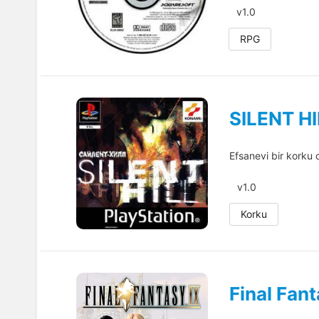
v1.0
RPG
SILENT HI
Efsanevi bir korku 
v1.0
Korku
Final Fant