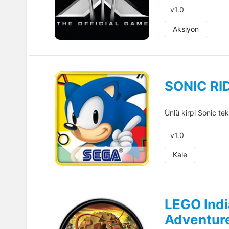
v1.0
Aksiyon
SONIC RI
Ünlü kirpi Sonic tek
v1.0
Kale
LEGO Indi
Adventur