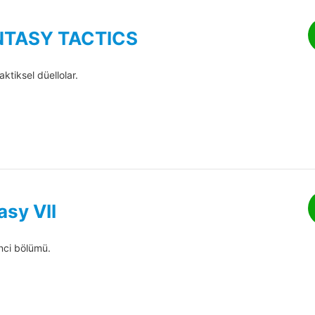
NTASY TACTICS
tiksel düellolar.
asy VII
nci bölümü.