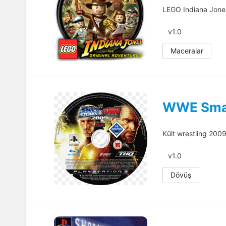
LEGO Indiana Jones
v1.0
Maceralar
WWE Sma
Kült wrestling 2009 
v1.0
Dövüş