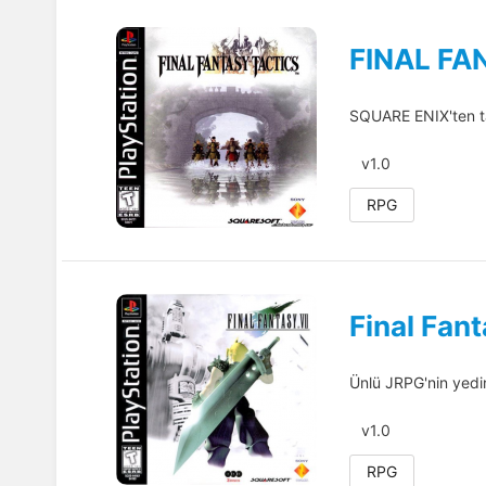
FINAL FA
SQUARE ENIX'ten tak
v1.0
RPG
Final Fant
Ünlü JRPG'nin yedi
v1.0
RPG