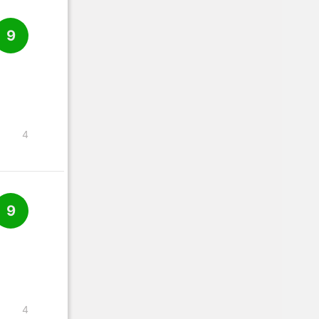
9
4
9
4