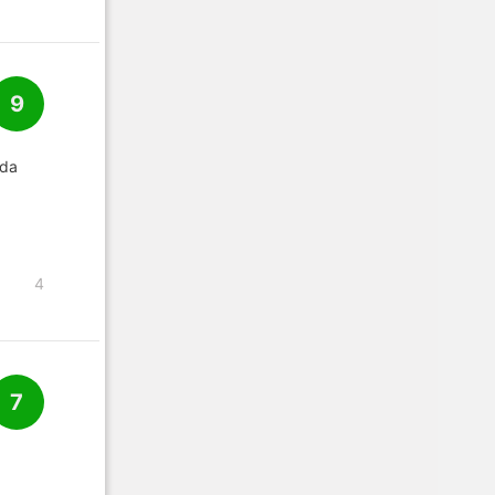
9
nda
4
7