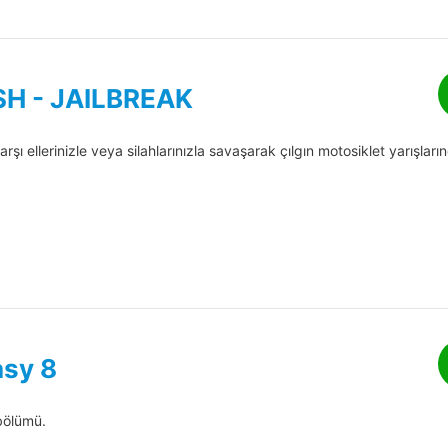
H - JAILBREAK
şı ellerinizle veya silahlarınızla savaşarak çılgın motosiklet yarışları
asy 8
 bölümü.