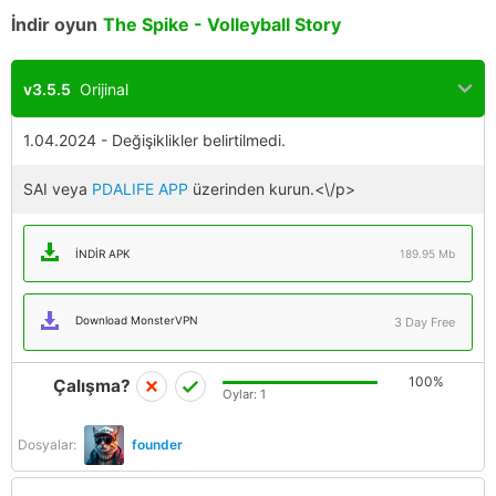
İndir oyun
The Spike - Volleyball Story
v3.5.5
Orijinal
1.04.2024 - Değişiklikler belirtilmedi.
SAI veya
PDALIFE APP
üzerinden kurun.<\/p>
İNDIR APK
189.95 Mb
Download MonsterVPN
3 Day Free
100%
Çalışma?
Oylar:
1
Dosyalar:
founder