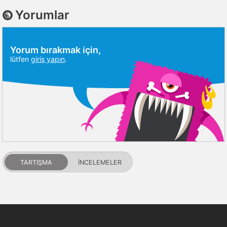
Yorumlar
Yorum bırakmak için,
lütfen
giriş yapın
.
TARTIŞMA
İNCELEMELER