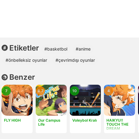
Etiketler
#basketbol
#anime
#önbelleksiz oyunlar
#çevrimdışı oyunlar
Benzer
7
6.7
10
4
FLY HIGH
Our Campus
Voleybol Kralı
HAIKYU!!
Life
TOUCH THE
DREAM