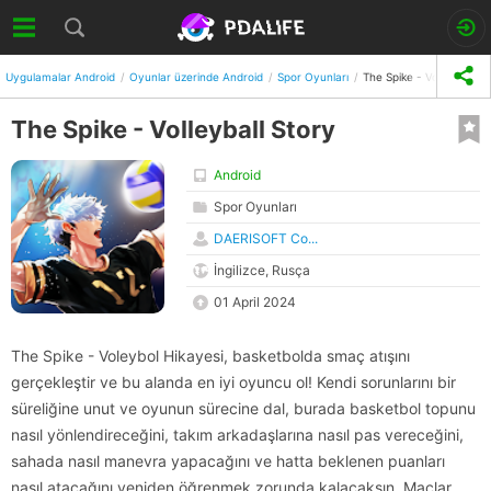
Uygulamalar Android
Oyunlar üzerinde Android
Spor Oyunları
The Spike - Volleyball St
The Spike - Volleyball Story
Android
Spor Oyunları
DAERISOFT Co...
İngilizce, Rusça
01 April 2024
The Spike - Voleybol Hikayesi, basketbolda smaç atışını
gerçekleştir ve bu alanda en iyi oyuncu ol! Kendi sorunlarını bir
süreliğine unut ve oyunun sürecine dal, burada basketbol topunu
nasıl yönlendireceğini, takım arkadaşlarına nasıl pas vereceğini,
sahada nasıl manevra yapacağını ve hatta beklenen puanları
nasıl atacağını yeniden öğrenmek zorunda kalacaksın. Maçlar