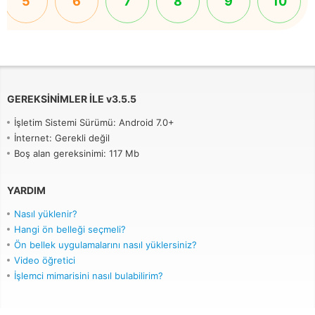
5
6
7
8
9
10
GEREKSINIMLER ILE
v
3.5.5
İşletim Sistemi Sürümü: Android 7.0+
İnternet: Gerekli değil
Boş alan gereksinimi: 117 Mb
YARDIM
Nasıl yüklenir?
Hangi ön belleği seçmeli?
Ön bellek uygulamalarını nasıl yüklersiniz?
Video öğretici
İşlemci mimarisini nasıl bulabilirim?