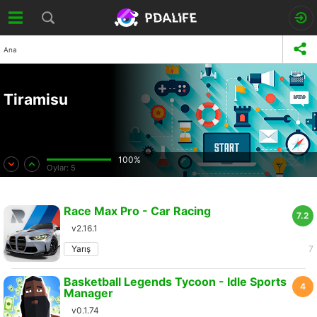
Ana
Tiramisu
100%
Oylar:
5
Race Max Pro - Car Racing
7.2
v2.16.1
Yarış
7
Basketball Legends Tycoon - Idle Sports
4
Manager
v0.1.74