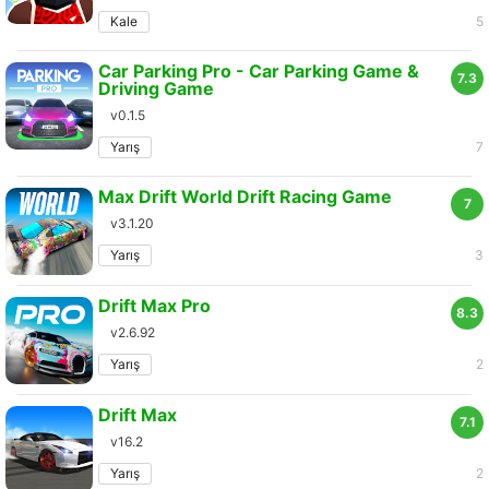
Kale
5
Car Parking Pro - Car Parking Game &
7.3
Driving Game
v0.1.5
Yarış
7
Max Drift World Drift Racing Game
7
v3.1.20
Yarış
3
Drift Max Pro
8.3
v2.6.92
Yarış
2
Drift Max
7.1
v16.2
Yarış
2