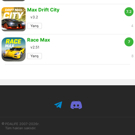
Max Drift City
7.2
v3.2
Yarış
4
Race Max
7
v2.51
Yarış
8
PDALIFE 2007-2026г.
Tüm hakları saklıdır.