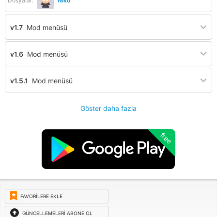
Dosyalar:
Niko
v1.7
Mod menüsü
v1.6
Mod menüsü
v1.5.1
Mod menüsü
Göster daha fazla
free
FAVORILERE EKLE
GÜNCELLEMELERI ABONE OL