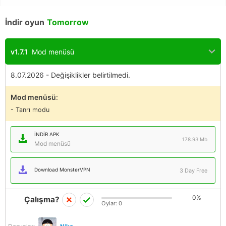
İndir oyun
Tomorrow
v1.7.1
Mod menüsü
8.07.2026 - Değişiklikler belirtilmedi.
Mod menüsü
:
- Tanrı modu
İNDIR APK
178.93 Mb
Mod menüsü
Download MonsterVPN
3 Day Free
0%
Çalışma?
Oylar:
0