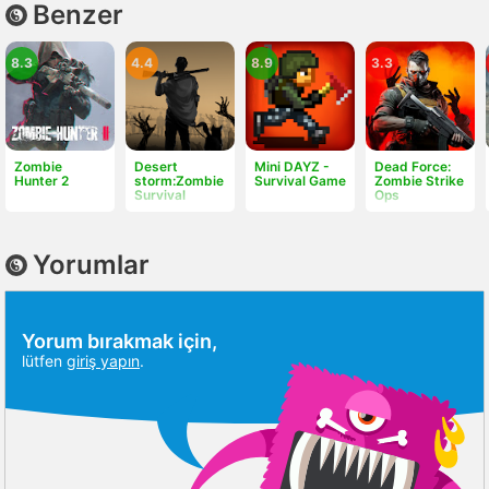
Benzer
8.3
4.4
8.9
3.3
Zombie
Desert
Mini DAYZ -
Dead Force:
Hunter 2
storm:Zombie
Survival Game
Zombie Strike
Survival
Ops
Yorumlar
Yorum bırakmak için,
lütfen
giriş yapın
.