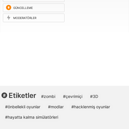
GÜNCELLEME
ISTEĞI
MODERATÖRLER
Etiketler
#zombi
#çevrimiçi
#3D
#önbellekli oyunlar
#modlar
#hacklenmiş oyunlar
#hayatta kalma simülatörleri