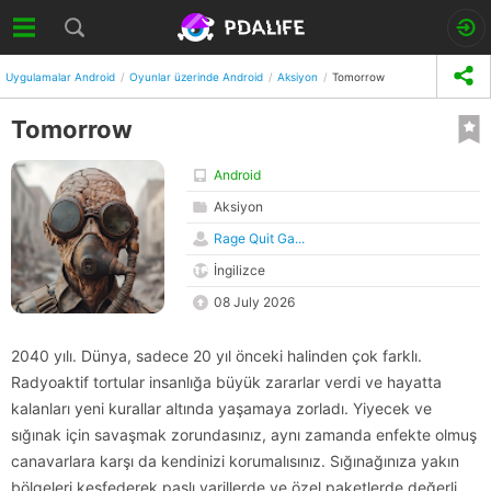
Uygulamalar Android
Oyunlar üzerinde Android
Aksiyon
Tomorrow
Tomorrow
Android
Aksiyon
Rage Quit Ga...
İngilizce
08 July 2026
2040 yılı. Dünya, sadece 20 yıl önceki halinden çok farklı.
Radyoaktif tortular insanlığa büyük zararlar verdi ve hayatta
kalanları yeni kurallar altında yaşamaya zorladı. Yiyecek ve
sığınak için savaşmak zorundasınız, aynı zamanda enfekte olmuş
canavarlara karşı da kendinizi korumalısınız. Sığınağınıza yakın
bölgeleri keşfederek paslı varillerde ve özel paketlerde değerli