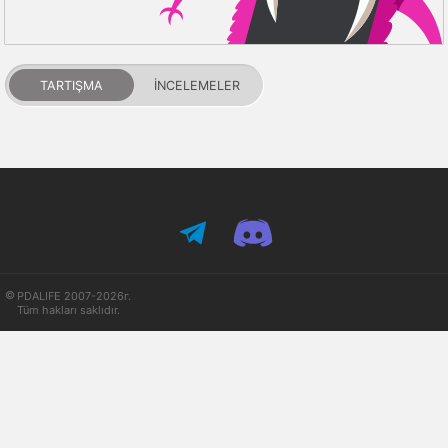
TARTIŞMA
İNCELEMELER
PDALIFE 2007-2026г.
Tüm hakları saklıdır.
Kullanım Şartları
Gizlilik Politikası
DMCA Feragatname
Puanlar ve itibar