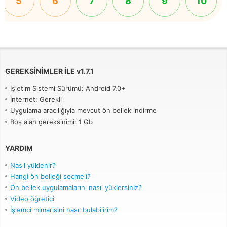
5
6
7
8
9
10
GEREKSINIMLER ILE
v
1.7.1
İşletim Sistemi Sürümü: Android 7.0+
İnternet: Gerekli
Uygulama aracılığıyla mevcut ön bellek indirme
Boş alan gereksinimi: 1 Gb
YARDIM
Nasıl yüklenir?
Hangi ön belleği seçmeli?
Ön bellek uygulamalarını nasıl yüklersiniz?
Video öğretici
İşlemci mimarisini nasıl bulabilirim?