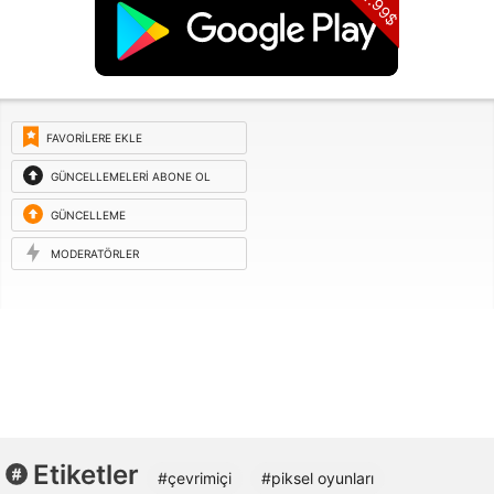
11.99$
FAVORILERE EKLE
GÜNCELLEMELERI ABONE OL
GÜNCELLEME
ISTEĞI
MODERATÖRLER
Etiketler
#çevrimiçi
#piksel oyunları