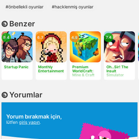
#önbellekli oyunlar
#hacklenmiş oyunlar
Benzer
8.4
6.3
4.9
7.4
Startup Panic
Monthly
Premium
Oh...Sir! The
Entertainment
WorldCraft:
Insult
Mine & Craft
Simulator
Yorumlar
Yorum bırakmak için,
lütfen
giriş yapın
.