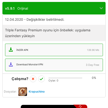
v5.9.1
Orijinal
12.04.2020 - Değişiklikler belirtilmedi.
Triple Fantasy Premium oyunu için önbellek: uygulama
üzerinden yükleyin
İNDIR APK
139.96 Mb
Download MonsterVPN
3 Day Free
0%
Çalışma?
Oylar:
0
Dosyalar:
Krapuchino