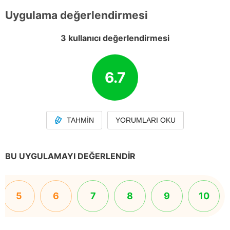
Uygulama değerlendirmesi
3 kullanıcı değerlendirmesi
6.7
TAHMIN
YORUMLARI OKU
BU UYGULAMAYI DEĞERLENDIR
5
6
7
8
9
10