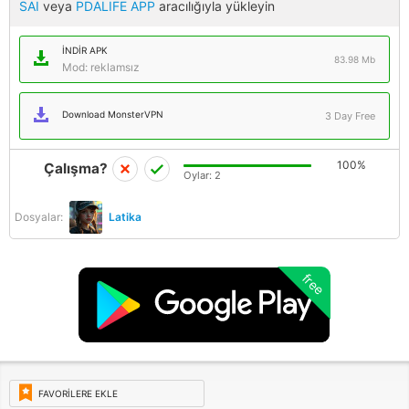
SAI
veya
PDALIFE APP
aracılığıyla yükleyin
İNDIR APK
83.98 Mb
Mod: reklamsız
Download MonsterVPN
3 Day Free
100%
Çalışma?
Oylar:
2
Dosyalar:
Latika
free
FAVORILERE EKLE