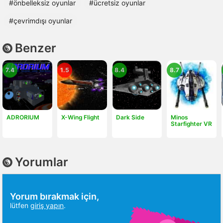
#önbelleksiz oyunlar
#ücretsiz oyunlar
#çevrimdışı oyunlar
Benzer
7.4
1.5
8.4
8.7
ADRORIUM
X-Wing Flight
Dark Side
Minos
Starfighter VR
Yorumlar
Yorum bırakmak için,
lütfen
giriş yapın
.