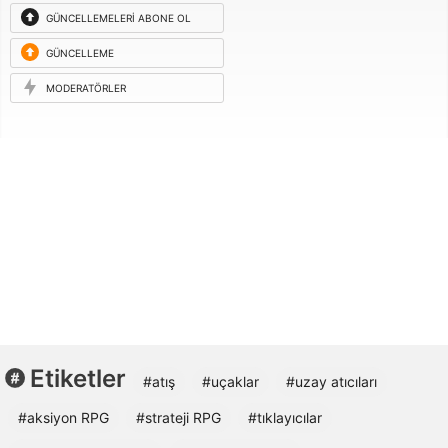
GÜNCELLEMELERI ABONE OL
GÜNCELLEME
ISTEĞI
MODERATÖRLER
Etiketler
#atış
#uçaklar
#uzay atıcıları
#aksiyon RPG
#strateji RPG
#tıklayıcılar