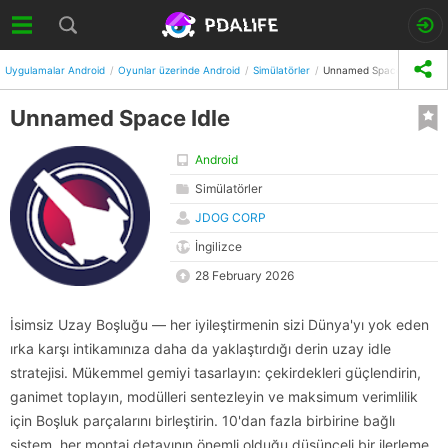
Uygulamalar Android
Oyunlar üzerinde Android
Simülatörler
Unnamed Space Idle
Unnamed Space Idle
Android
Simülatörler
JDOG CORP
İngilizce
28 February 2026
İsimsiz Uzay Boşluğu — her iyileştirmenin sizi Dünya'yı yok eden
ırka karşı intikamınıza daha da yaklaştırdığı derin uzay idle
stratejisi. Mükemmel gemiyi tasarlayın: çekirdekleri güçlendirin,
ganimet toplayın, modülleri sentezleyin ve maksimum verimlilik
için Boşluk parçalarını birleştirin. 10'dan fazla birbirine bağlı
sistem, her montaj detayının önemli olduğu düşünceli bir ilerleme