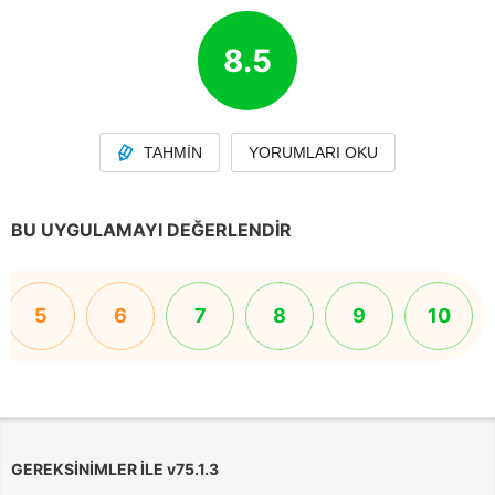
8.5
TAHMIN
YORUMLARI OKU
BU UYGULAMAYI DEĞERLENDIR
5
6
7
8
9
10
GEREKSINIMLER ILE
v
75.1.3