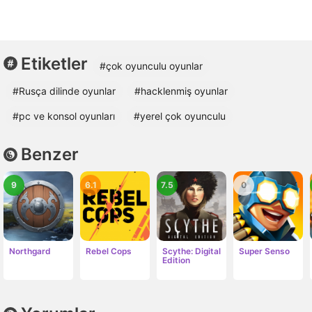
Etiketler
#çok oyunculu oyunlar
#Rusça dilinde oyunlar
#hacklenmiş oyunlar
#pc ve konsol oyunları
#yerel çok oyunculu
Benzer
9
6.1
7.5
0
Northgard
Rebel Cops
Scythe: Digital
Super Senso
Edition