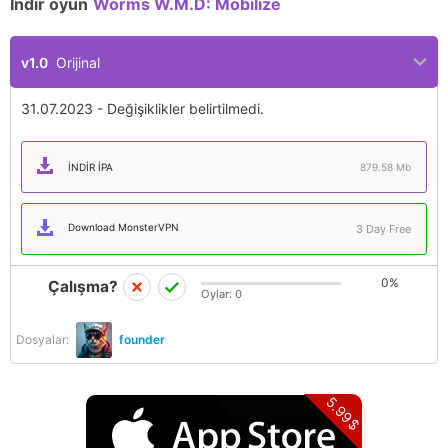
İndir oyun
Worms W.M.D: Mobilize
v1.0
Orijinal
31.07.2023 - Değişiklikler belirtilmedi.
İNDIR IPA
879.58 Mb
Download MonsterVPN
3 Day Free
0%
Çalışma?
Oylar:
0
Dosyalar:
founder
5.99$