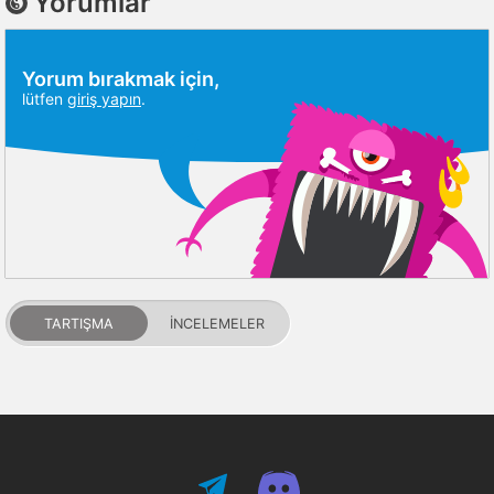
Yorumlar
Yorum bırakmak için,
lütfen
giriş yapın
.
TARTIŞMA
İNCELEMELER