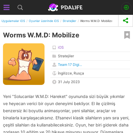
Uygulamalar iOS
Oyunlar üzerinde iOS
Stratejiler
Worms W.M.D: Mobilize
Worms W.M.D: Mobilize
iOS
Stratejiler
Team 17 Digi...
İngilizce, Rusça
31 July 2023
Yeni "Solucanlar W.M.D: Hareket" oyununda sizi büyük yıkımlar
ve heyecan verici bir oyun deneyimi bekliyor. El ile çizilmiş
benzersiz iki boyutlu animasyonlar, yeni silahlar, araçlar ve
binalarla karşılaşacaksınız. Efsanevi klasik silahların yanı sıra yeni,
çeşitli silahları da kullanabileceksiniz. Oyun, her biri giderek daha
zorlaşan 10 eğitim ve 20 hikaye misyonu sunuyor. Düşmanlara