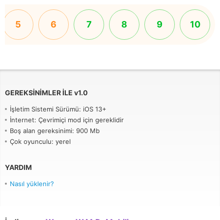
5
6
7
8
9
10
GEREKSINIMLER ILE
v
1.0
İşletim Sistemi Sürümü: iOS 13+
İnternet: Çevrimiçi mod için gereklidir
Boş alan gereksinimi: 900 Mb
Çok oyunculu: yerel
YARDIM
Nasıl yüklenir?