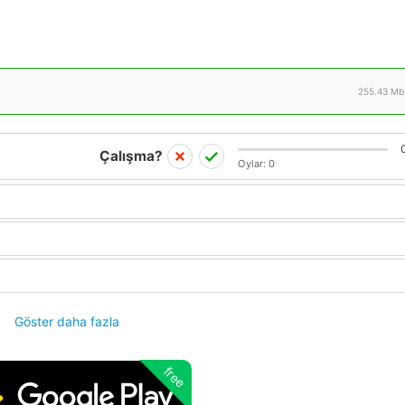
255.43 Mb
Çalışma?
Oylar:
0
Göster daha fazla
free