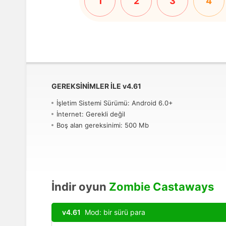
1
2
3
4
GEREKSINIMLER ILE
v
4.61
İşletim Sistemi Sürümü: Android 6.0+
İnternet: Gerekli değil
Boş alan gereksinimi: 500 Mb
İndir oyun
Zombie Castaways
v4.61
Mod: bir sürü para