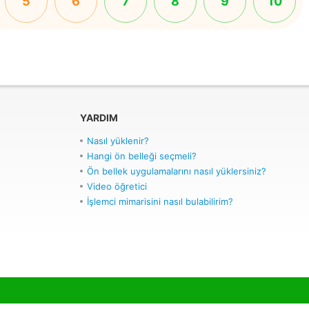
5
6
7
8
9
10
YARDIM
Nasıl yüklenir?
Hangi ön belleği seçmeli?
Ön bellek uygulamalarını nasıl yüklersiniz?
Video öğretici
İşlemci mimarisini nasıl bulabilirim?