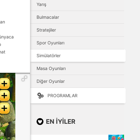
Yarış
Bulmacalar
san
Stratejiler
Dünyaca
Spor Oyunları
p
hat
Simülatörler
Masa Oyunları
Diğer Oyunlar
PROGRAMLAR
EN IYILER