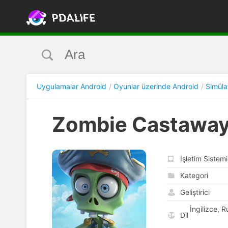
Uygulamalar Android
Oyunlar üzerinde Android
Simüla
Zombie Castawa
İşletim Sistemi
Kategori
Geliştirici
İngilizce, 
Dil