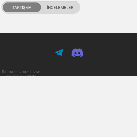
TARTIŞMA
İNCELEMELER
PDALIFE 2007-2026г.
Tüm hakları saklıdır.
Kullanım Şartları
Gizlilik Politikası
DMCA Feragatname
Puanlar ve itibar
İletişim