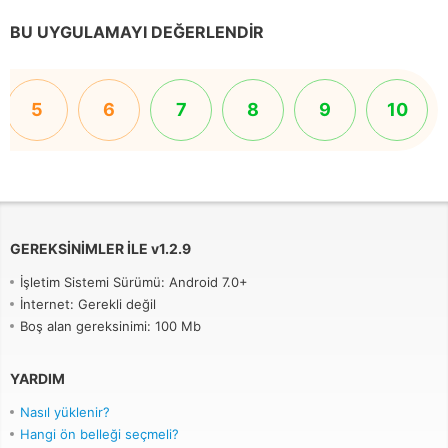
BU UYGULAMAYI DEĞERLENDIR
5
6
7
8
9
10
GEREKSINIMLER ILE
v
1.2.9
İşletim Sistemi Sürümü: Android 7.0+
İnternet: Gerekli değil
Boş alan gereksinimi: 100 Mb
YARDIM
Nasıl yüklenir?
Hangi ön belleği seçmeli?