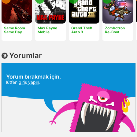
Same Room
Max Payne
Grand Theft
Zombotron
Same Day
Mobile
Auto 3
Re-Boot
Yorumlar
Yorum bırakmak için,
lütfen
giriş yapın
.