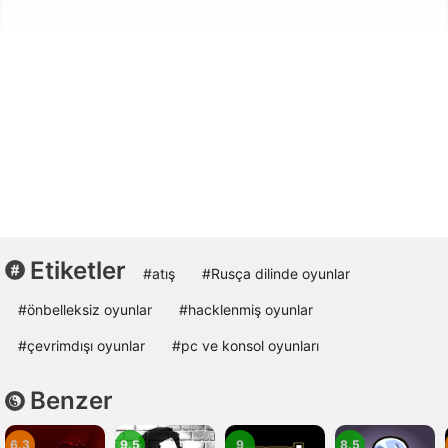
Etiketler
#atış
#Rusça dilinde oyunlar
#önbelleksiz oyunlar
#hacklenmiş oyunlar
#çevrimdışı oyunlar
#pc ve konsol oyunları
Benzer
6.3
9.5
9
8.5