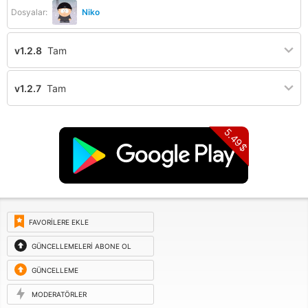
Dosyalar:
Niko
v1.2.8
Tam
v1.2.7
Tam
5.49$
FAVORILERE EKLE
GÜNCELLEMELERI ABONE OL
GÜNCELLEME
ISTEĞI
MODERATÖRLER