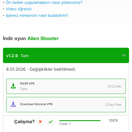
Ön bellek uygulamalarını nasıl yüklersiniz?
Video öğretici
İşlemci mimarisini nasıl bulabilirim?
İndir oyun
Alien Shooter
v1.2.9
Tam
8.01.2026 - Değişiklikler belirtilmedi.
İNDIR APK
67.23 Mb
Tam
Download MonsterVPN
3 Day Free
100%
Çalışma?
Oylar:
1