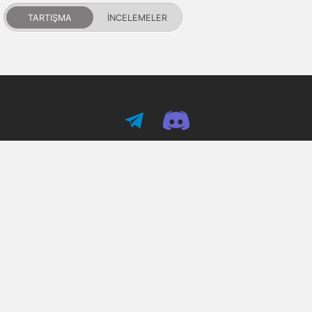
TARTIŞMA
İNCELEMELER
PDALIFE 2007-2026г.
Tüm hakları saklıdır.
Kullanım Şartları
Gizlilik Politikası
DMCA Feragatname
Puanlar ve itibar
İletişim