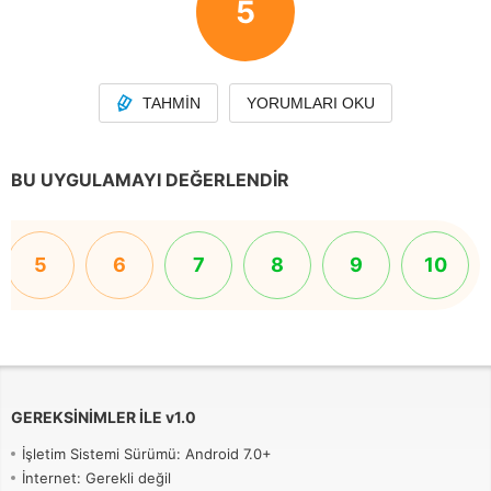
5
TAHMIN
YORUMLARI OKU
BU UYGULAMAYI DEĞERLENDIR
5
6
7
8
9
10
GEREKSINIMLER ILE
v
1.0
İşletim Sistemi Sürümü: Android 7.0+
İnternet: Gerekli değil