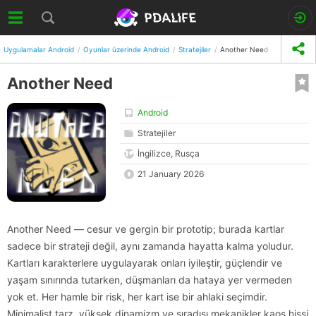
Uygulamalar Android
Oyunlar üzerinde Android
Stratejiler
Another Need
Another Need
Android
Stratejiler
İngilizce, Rusça
21 January 2026
Another Need — cesur ve gergin bir prototip; burada kartlar
sadece bir strateji değil, aynı zamanda hayatta kalma yoludur.
Kartları karakterlere uygulayarak onları iyileştir, güçlendir ve
yaşam sınırında tutarken, düşmanları da hataya yer vermeden
yok et. Her hamle bir risk, her kart ise bir ahlaki seçimdir.
Minimalist tarz, yüksek dinamizm ve sıradışı mekanikler kaos hissi