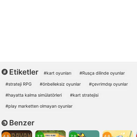
Etiketler
#kart oyunları
#Rusça dilinde oyunlar
#strateji RPG
#önbelleksiz oyunlar
#çevrimdışı oyunlar
#hayatta kalma simülatörleri
#kart stratejisi
#play marketten olmayan oyunlar
Benzer
4.6
7.2
7.8
4.6