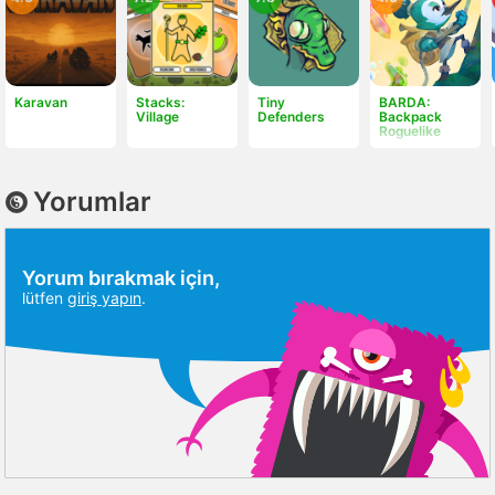
Karavan
Stacks:
Tiny
BARDA:
Village
Defenders
Backpack
Roguelike
Yorumlar
Yorum bırakmak için,
lütfen
giriş yapın
.