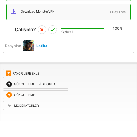
Download MonsterVPN
3 Day Free
100%
Çalışma?
Oylar:
1
Dosyalar:
Latika
FAVORILERE EKLE
GÜNCELLEMELERI ABONE OL
GÜNCELLEME
ISTEĞI
MODERATÖRLER