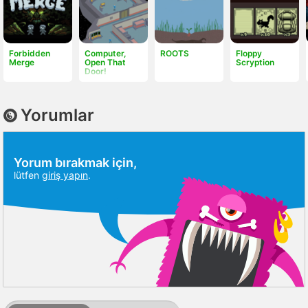
Forbidden
Computer,
ROOTS
Floppy
Merge
Open That
Scryption
Door!
Yorumlar
Yorum bırakmak için,
lütfen
giriş yapın
.