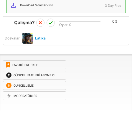
Download MonsterVPN
3 Day Free
0%
Çalışma?
Oylar:
0
Dosyalar:
Latika
FAVORILERE EKLE
GÜNCELLEMELERI ABONE OL
GÜNCELLEME
ISTEĞI
MODERATÖRLER