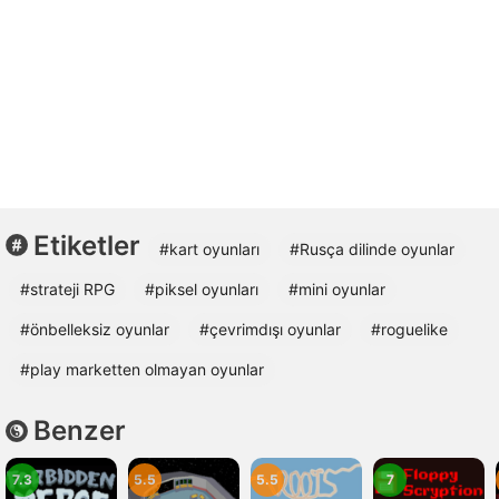
Etiketler
#kart oyunları
#Rusça dilinde oyunlar
#strateji RPG
#piksel oyunları
#mini oyunlar
#önbelleksiz oyunlar
#çevrimdışı oyunlar
#roguelike
#play marketten olmayan oyunlar
Benzer
7.3
5.5
5.5
7