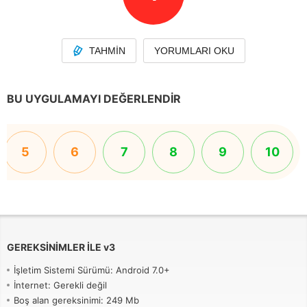
TAHMIN
YORUMLARI OKU
BU UYGULAMAYI DEĞERLENDIR
5
6
7
8
9
10
GEREKSINIMLER ILE
v
3
İşletim Sistemi Sürümü: Android 7.0+
İnternet: Gerekli değil
Boş alan gereksinimi: 249 Mb