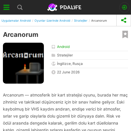
Uygulamalar Android
Oyunlar üzerinde Android
Stratejiler
Arcanorum
Arcanorum
Android
Stratejiler
İngilizce, Rusça
22 June 2026
Arcanorum — atmosferik bir kart stratejisi oyunu, burada her maç
zihniniz ve taktiksel düşünceniz için bir sınav haline geliyor. Eski
kaybolmuş bir VHS kaydını andıran, endişe verici bir atmosfer,
sırlar ve garip olaylarla dolu gizemli bir dünyaya dalın. Risk ve
ödül arasında dengede kalarak, gerilim dolu kart düellolarına
katılın, gizemli labirentin sırlarını keşfedin ve oyunun seyrini