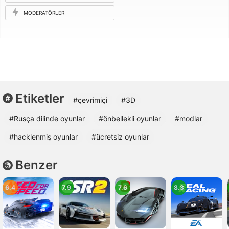
ISTEĞI
MODERATÖRLER
Etiketler
#çevrimiçi
#3D
#Rusça dilinde oyunlar
#önbellekli oyunlar
#modlar
#hacklenmiş oyunlar
#ücretsiz oyunlar
Benzer
6.4
7.9
7.6
8.3