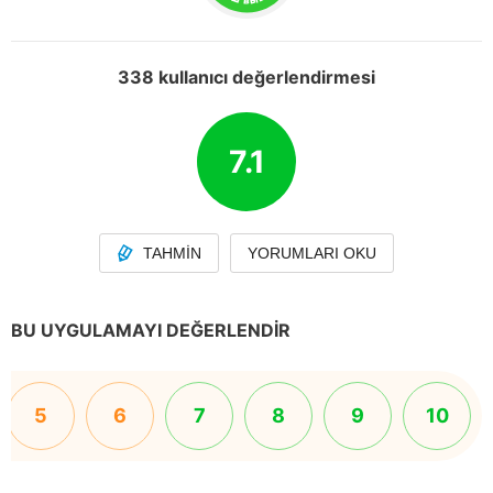
338 kullanıcı değerlendirmesi
7.1
TAHMIN
YORUMLARI OKU
BU UYGULAMAYI DEĞERLENDIR
5
6
7
8
9
10