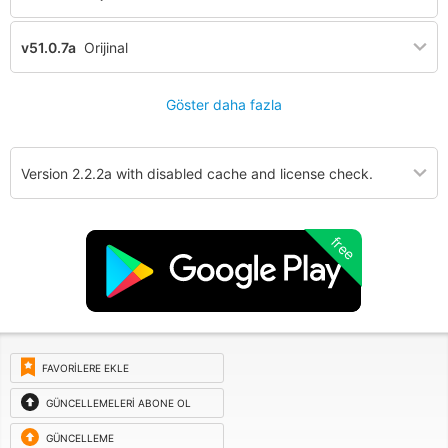
v51.0.7a
Orijinal
Göster daha fazla
Version 2.2.2a with disabled cache and license check.
free
FAVORILERE EKLE
GÜNCELLEMELERI ABONE OL
GÜNCELLEME