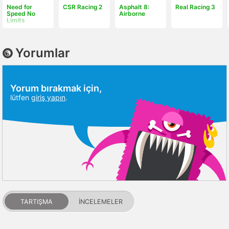
Need for
CSR Racing 2
Asphalt 8:
Real Racing 3
Speed No
Airborne
Limits
Yorumlar
Yorum bırakmak için,
lütfen
giriş yapın
.
TARTIŞMA
İNCELEMELER