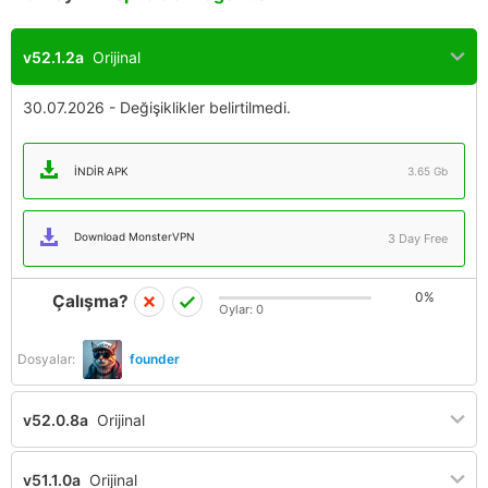
v52.1.2a
Orijinal
30.07.2026 - Değişiklikler belirtilmedi.
İNDIR APK
3.65 Gb
Download MonsterVPN
3 Day Free
0%
Çalışma?
Oylar:
0
Dosyalar:
founder
v52.0.8a
Orijinal
v51.1.0a
Orijinal