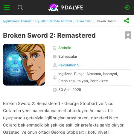
Uygulamalar Android
Oyunlar üzerinde Android
Bulmacalar
Broken Sword 2: Remaste
Broken Sword 2: Remastered
Android
Bulmacalar
Revolution S...
İngilizce, Rusça, Almanca, İspanyol,
Fransızca, İtalyan, Portekizce
30 April 2025
Broken Sword 2: Remastered - George Stobbart ve Nico
Collard'ın yeni maceralarına merhaba deyin. Acımasız bir
uyuşturucu çetesiyle ilgili suçları araştırırken, gazeteci Nico
Collard beklenmedik bir şekilde eski bir artefakta sahip oluyor.
Gazeteci ve onun ortağı George Stobbart'ı, kötü niyetli