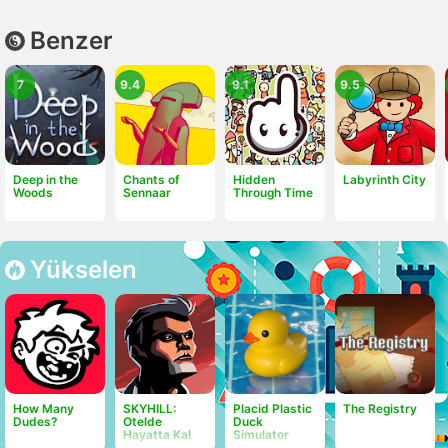
Benzer
7
9.4
9.1
9.5
Deep in the
Chants of
Hidden
Labyrinth City
Woods
Sennaar
Through Time
Yükselen
How Many
SKYHILL:
Placid Plastic
The Registry
Dudes?
Otelde
Duck
Hayatta Kal
Simulator