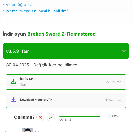
Video öğretici
İşlemci mimarisini nasıl bulabilirim?
İndir oyun
Broken Sword 2: Remastered
v3.5.3
Tam
30.04.2025 - Değişiklikler belirtilmedi.
İNDIR APK
776.27 Mb
Tam
Download MonsterVPN
3 Day Free
100%
Çalışma?
Oylar:
2