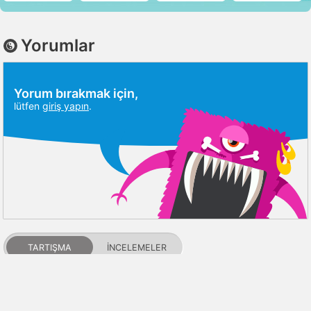
Yorumlar
Yorum bırakmak için,
lütfen
giriş yapın
.
TARTIŞMA
İNCELEMELER