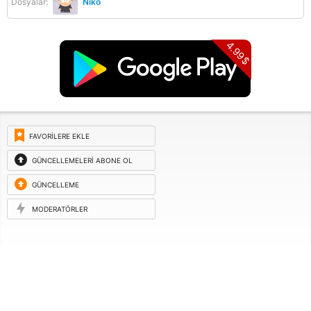
Dosyalar:
Niko
4.99$
FAVORILERE EKLE
GÜNCELLEMELERI ABONE OL
GÜNCELLEME
ISTEĞI
MODERATÖRLER