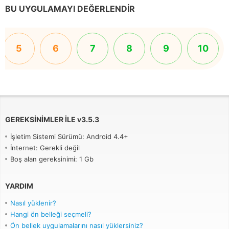
BU UYGULAMAYI DEĞERLENDIR
5
6
7
8
9
10
GEREKSINIMLER ILE
v
3.5.3
İşletim Sistemi Sürümü: Android 4.4+
İnternet: Gerekli değil
Boş alan gereksinimi: 1 Gb
YARDIM
Nasıl yüklenir?
Hangi ön belleği seçmeli?
Ön bellek uygulamalarını nasıl yüklersiniz?