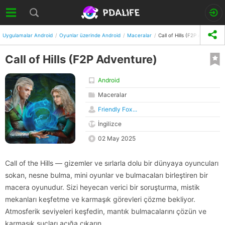
Uygulamalar Android
Oyunlar üzerinde Android
Maceralar
Call of Hills (F2P Adventure
Call of Hills (F2P Adventure)
Android
Maceralar
Friendly Fox...
İngilizce
02 May 2025
Call of the Hills — gizemler ve sırlarla dolu bir dünyaya oyuncuları
sokan, nesne bulma, mini oyunlar ve bulmacaları birleştiren bir
macera oyunudur. Sizi heyecan verici bir soruşturma, mistik
mekanları keşfetme ve karmaşık görevleri çözme bekliyor.
Atmosferik seviyeleri keşfedin, mantık bulmacalarını çözün ve
karmaşık suçları açığa çıkarın.