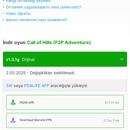
Hangi ön belleği seçmeli?
Ön bellek uygulamalarını nasıl yüklersiniz?
Video öğretici
İşlemci mimarisini nasıl bulabilirim?
İndir oyun
Call of Hills (F2P Adventure)
v1.3.1g
Orijinal
2.05.2025 - Değişiklikler belirtilmedi.
SAI
veya
PDALIFE APP
aracılığıyla yükleyin
İNDIR APK
613.91 Mb
Download MonsterVPN
3 Day Free