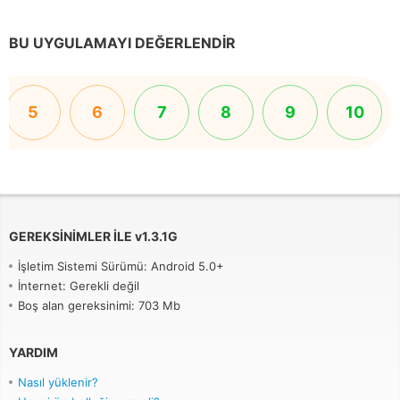
BU UYGULAMAYI DEĞERLENDIR
5
6
7
8
9
10
GEREKSINIMLER ILE
v
1.3.1G
İşletim Sistemi Sürümü: Android 5.0+
İnternet: Gerekli değil
Boş alan gereksinimi: 703 Mb
YARDIM
Nasıl yüklenir?