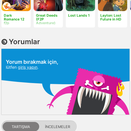
Dark
Great Deeds
Lost Lands 1
Layton: Lost
Romance 12
(F2P
Future in HD
f2p
Adventure)
Yorumlar
Yorum bırakmak için,
lütfen
giriş yapın
.
TARTIŞMA
İNCELEMELER