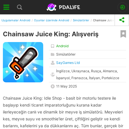
Uygulamalar Android
Oyunlar üzerinde Android
Simülatörler
Chainsaw Juice King: Alışv
Chainsaw Juice King: Alışveriş
Android
Simülatörler
SayGames Ltd
İngilizce, Ukraynaca, Rusça, Almanca,
İspanyol, Fransızca, İtalyan, Portekizce
11 May 2025
Chainsaw Juice King: Idle Shop - basit bir motorlu testere ile
başlayıp kendi ticaret imparatorluğunu kurana kadar
ilerleyeceğin canlı ve dinamik bir meyve iş simülatörü. Meyveleri
kes, meyve suyu ve smoothie'ler üret, çiftliğini geliştir ve kendi
barlarını, kafelerini ya da dükkanlarını aç. Tüm bunlar, gerçek bir