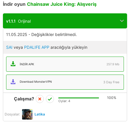
İndir oyun
Chainsaw Juice King: Alışveriş
v1.1.1
Orijinal
11.05.2025 - Değişiklikler belirtilmedi.
SAI
veya
PDALIFE APP
aracılığıyla yükleyin
İNDIR APK
257.9 Mb
Download MonsterVPN
3 Day Free
100%
Çalışma?
Oylar:
4
Dosyalar:
Latika