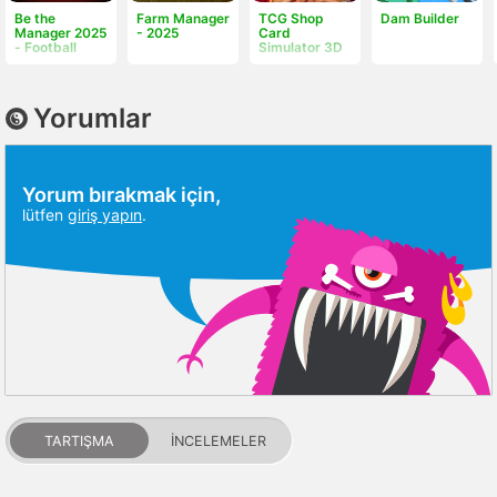
Be the
Farm Manager
TCG Shop
Dam Builder
Manager 2025
- 2025
Card
- Football
Simulator 3D
Yorumlar
Yorum bırakmak için,
lütfen
giriş yapın
.
TARTIŞMA
İNCELEMELER