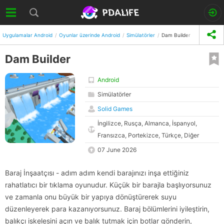
Uygulamalar Android
Oyunlar üzerinde Android
Simülatörler
Dam Builder
Dam Builder
Android
Simülatörler
Solid Games
İngilizce, Rusça, Almanca, İspanyol,
Fransızca, Portekizce, Türkçe, Diğer
07 June 2026
Baraj İnşaatçısı - adım adım kendi barajınızı inşa ettiğiniz
rahatlatıcı bir tıklama oyunudur. Küçük bir barajla başlıyorsunuz
ve zamanla onu büyük bir yapıya dönüştürerek suyu
düzenleyerek para kazanıyorsunuz. Baraj bölümlerini iyileştirin,
balıkçı iskelesini açın ve balık tutmak için botlar gönderin,