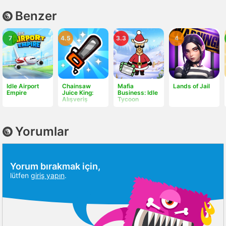
Benzer
7
4.5
3.3
4
Idle Airport
Chainsaw
Mafia
Lands of Jail
Empire
Juice King:
Business: Idle
Alışveriş
Tycoon
Yorumlar
Yorum bırakmak için,
lütfen
giriş yapın
.