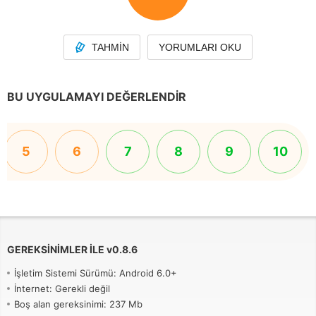
TAHMIN
YORUMLARI OKU
BU UYGULAMAYI DEĞERLENDIR
5
6
7
8
9
10
GEREKSINIMLER ILE
v
0.8.6
İşletim Sistemi Sürümü: Android 6.0+
İnternet: Gerekli değil
Boş alan gereksinimi: 237 Mb