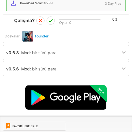
Download MonsterVPN
3 Day Free
0%
Çalışma?
Oylar:
0
Dosyalar:
founder
v0.6.8
Mod: bir sürü para
v0.5.6
Mod: bir sürü para
free
FAVORILERE EKLE