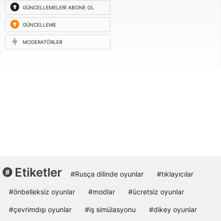
GÜNCELLEMELERI ABONE OL
GÜNCELLEME
ISTEĞI
MODERATÖRLER
Etiketler
#Rusça dilinde oyunlar
#tıklayıcılar
#önbelleksiz oyunlar
#modlar
#ücretsiz oyunlar
#çevrimdışı oyunlar
#iş simülasyonu
#dikey oyunlar