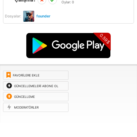
Oylar:
0
Dosyalar:
founder
0.59$
FAVORILERE EKLE
GÜNCELLEMELERI ABONE OL
GÜNCELLEME
ISTEĞI
MODERATÖRLER