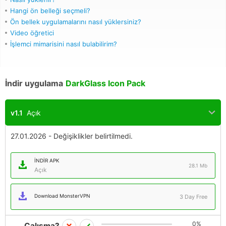
Hangi ön belleği seçmeli?
Ön bellek uygulamalarını nasıl yüklersiniz?
Video öğretici
İşlemci mimarisini nasıl bulabilirim?
İndir uygulama
DarkGlass Icon Pack
v1.1
Açık
27.01.2026 - Değişiklikler belirtilmedi.
İNDIR APK
28.1 Mb
Açık
Download MonsterVPN
3 Day Free
0%
Çalışma?