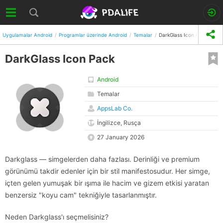
Uygulamalar Android
Programlar üzerinde Android
Temalar
DarkGlass Icon Pack
DarkGlass Icon Pack
Android
Temalar
AppsLab Co.
İngilizce, Rusça
27 January 2026
Darkglass — simgelerden daha fazlası. Derinliği ve premium
görünümü takdir edenler için bir stil manifestosudur. Her simge,
içten gelen yumuşak bir ışıma ile hacim ve gizem etkisi yaratan
benzersiz "koyu cam" tekniğiyle tasarlanmıştır.
Neden Darkglass'ı seçmelisiniz?