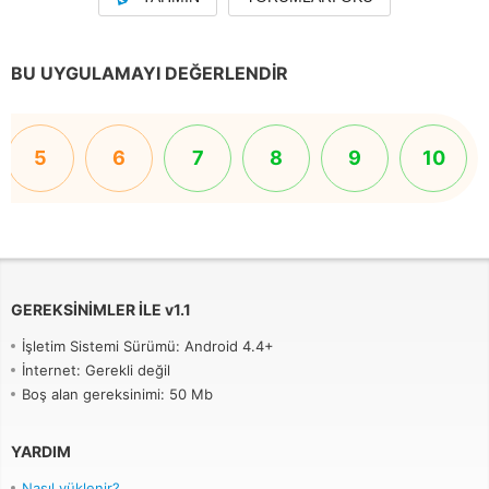
BU UYGULAMAYI DEĞERLENDIR
5
6
7
8
9
10
GEREKSINIMLER ILE
v
1.1
İşletim Sistemi Sürümü: Android 4.4+
İnternet: Gerekli değil
Boş alan gereksinimi: 50 Mb
YARDIM
Nasıl yüklenir?