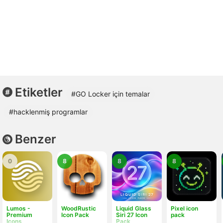
Etiketler
#GO Locker için temalar
#hacklenmiş programlar
Benzer
0
8
8
8
Lumos -
WoodRustic
Liquid Glass
Pixel icon
Premium
Icon Pack
Siri 27 Icon
pack
Icons
Pack