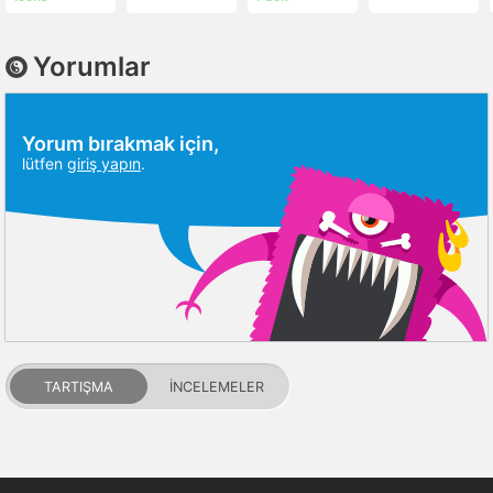
Yorumlar
Yorum bırakmak için,
lütfen
giriş yapın
.
TARTIŞMA
İNCELEMELER