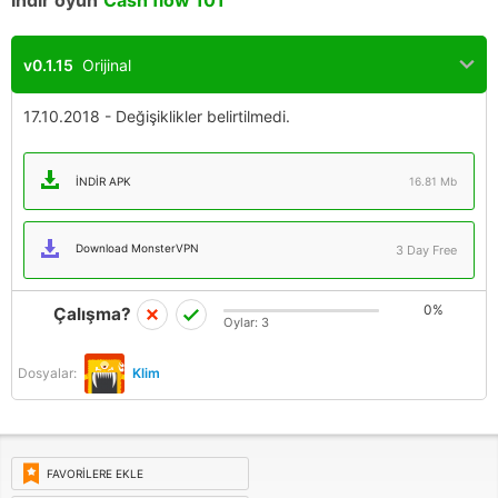
İndir oyun
Cash flow 101
v0.1.15
Orijinal
17.10.2018 - Değişiklikler belirtilmedi.
İNDIR APK
16.81 Mb
Download MonsterVPN
3 Day Free
0%
Çalışma?
Oylar:
3
Dosyalar:
Klim
FAVORILERE EKLE