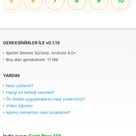
5
6
7
8
9
10
GEREKSINIMLER ILE
v
0.1.15
İşletim Sistemi Sürümü: Android 4.0+
Boş alan gereksinimi: 17 Mb
YARDIM
Nasıl yüklenir?
Hangi ön belleği seçmeli?
Ön bellek uygulamalarını nasıl yüklersiniz?
Video öğretici
İşlemci mimarisini nasıl bulabilirim?