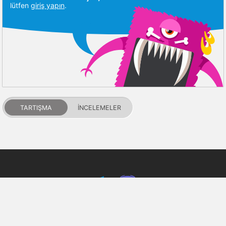
lütfen
giriş yapın
.
TARTIŞMA
İNCELEMELER
PDALIFE 2007-2026г.
Tüm hakları saklıdır.