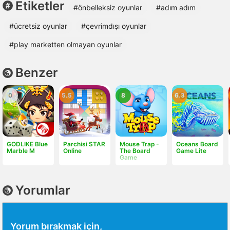
Etiketler
#önbelleksiz oyunlar
#adım adım
#ücretsiz oyunlar
#çevrimdışı oyunlar
#play marketten olmayan oyunlar
Benzer
0
5.5
8
6.3
GODLIKE Blue
Parchisi STAR
Mouse Trap -
Oceans Board
Marble M
Online
The Board
Game Lite
Game
Yorumlar
Yorum bırakmak için,