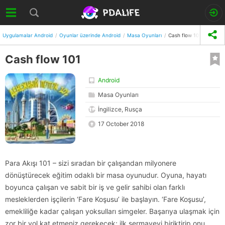
Uygulamalar Android
Oyunlar üzerinde Android
Masa Oyunları
Cash flow 101
Cash flow 101
Android
Masa Oyunları
İngilizce, Rusça
17 October 2018
Para Akışı 101 – sizi sıradan bir çalışandan milyonere
dönüştürecek eğitim odaklı bir masa oyunudur. Oyuna, hayatı
boyunca çalışan ve sabit bir iş ve gelir sahibi olan farklı
mesleklerden işçilerin ‘Fare Koşusu’ ile başlayın. ‘Fare Koşusu’,
emekliliğe kadar çalışan yoksulları simgeler. Başarıya ulaşmak için
zor bir yol kat etmeniz gerekecek; ilk sermayeyi biriktirip onu,