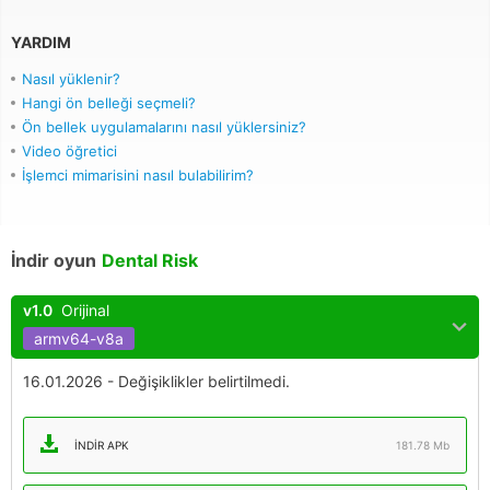
YARDIM
Nasıl yüklenir?
Hangi ön belleği seçmeli?
Ön bellek uygulamalarını nasıl yüklersiniz?
Video öğretici
İşlemci mimarisini nasıl bulabilirim?
İndir oyun
Dental Risk
v1.0
Orijinal
armv64-v8a
16.01.2026 - Değişiklikler belirtilmedi.
İNDIR APK
181.78 Mb