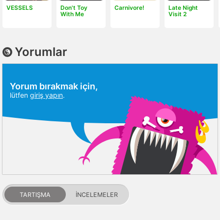
VESSELS
Don't Toy
Carnivore!
Late Night
With Me
Visit 2
Yorumlar
Yorum bırakmak için,
lütfen
giriş yapın
.
TARTIŞMA
İNCELEMELER