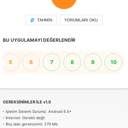
TAHMIN
YORUMLARI OKU
BU UYGULAMAYI DEĞERLENDIR
5
6
7
8
9
10
GEREKSINIMLER ILE
v
1.0
İşletim Sistemi Sürümü: Android 6.0+
İnternet: Gerekli değil
Boş alan gereksinimi: 279 Mb