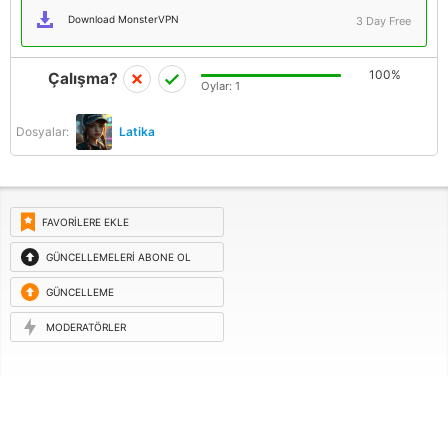
Download MonsterVPN
3 Day Free
100%
Çalışma?
Oylar:
1
Dosyalar:
Latika
FAVORILERE EKLE
GÜNCELLEMELERI ABONE OL
GÜNCELLEME
ISTEĞI
MODERATÖRLER