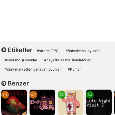
Etiketler
#strateji RPG
#önbelleksiz oyunlar
#çevrimdışı oyunlar
#hayatta kalma simülatörleri
#play marketten olmayan oyunlar
#Kumar
Benzer
5.5
6.7
10
7.3