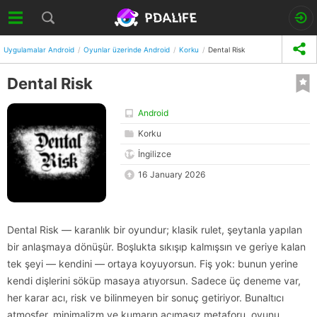
Uygulamalar Android
Oyunlar üzerinde Android
Korku
Dental Risk
Dental Risk
Android
Korku
İngilizce
16 January 2026
Dental Risk — karanlık bir oyundur; klasik rulet, şeytanla yapılan
bir anlaşmaya dönüşür. Boşlukta sıkışıp kalmışsın ve geriye kalan
tek şeyi — kendini — ortaya koyuyorsun. Fiş yok: bunun yerine
kendi dişlerini söküp masaya atıyorsun. Sadece üç deneme var,
her karar acı, risk ve bilinmeyen bir sonuç getiriyor. Bunaltıcı
atmosfer, minimalizm ve kumarın acımasız metaforu, oyunu