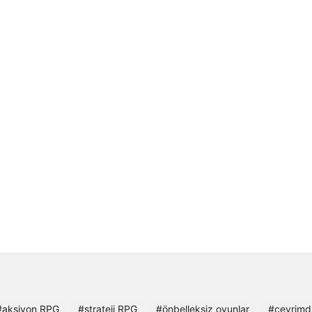
#aksiyon RPG
#strateji RPG
#önbelleksiz oyunlar
#çevrimdı