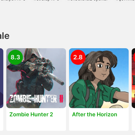
ale
8.3
2.8
Zombie Hunter 2
After the Horizon