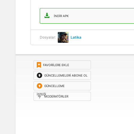
İNDIR APK
Dosyalar:
Latika
FAVORILERE EKLE
GÜNCELLEMELERI ABONE OL
GÜNCELLEME
ISTEĞI
MODERATÖRLER