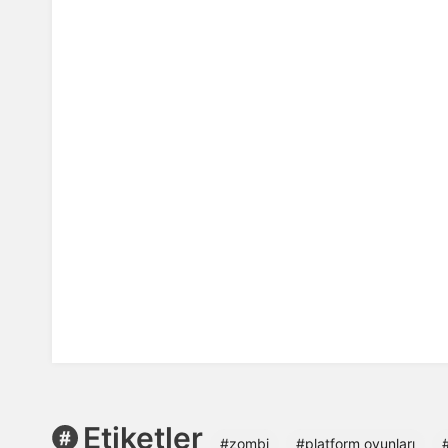
Etiketler
#zombi
#platform oyunları