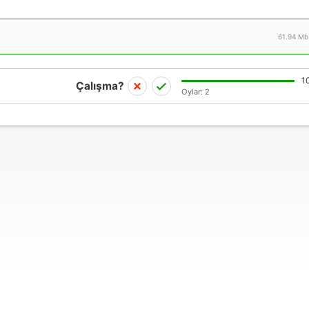
61.94 Mb
1
Çalışma?
Oylar:
2