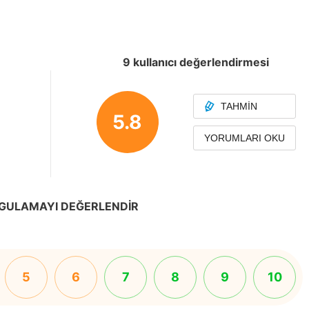
9 kullanıcı değerlendirmesi
TAHMIN
5.8
YORUMLARI OKU
GULAMAYI DEĞERLENDIR
5
6
7
8
9
10