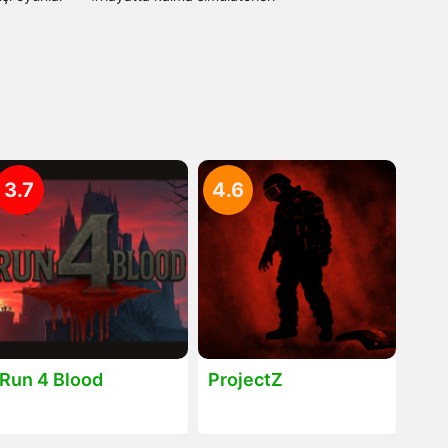
3.7
4.6
Run 4 Blood
ProjectZ