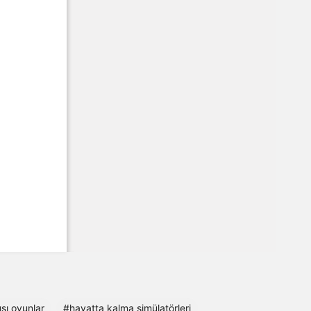
şı oyunlar
#hayatta kalma simülatörleri