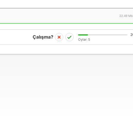
22.49 Mb
2
Çalışma?
Oylar:
5