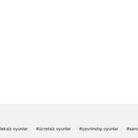
leksiz oyunlar
#ücretsiz oyunlar
#çevrimdışı oyunlar
#san