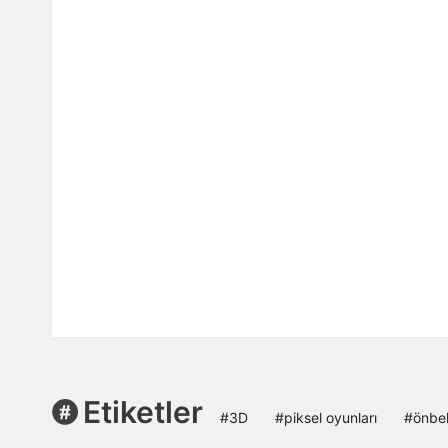
Etiketler
#3D
#piksel oyunları
#önbel