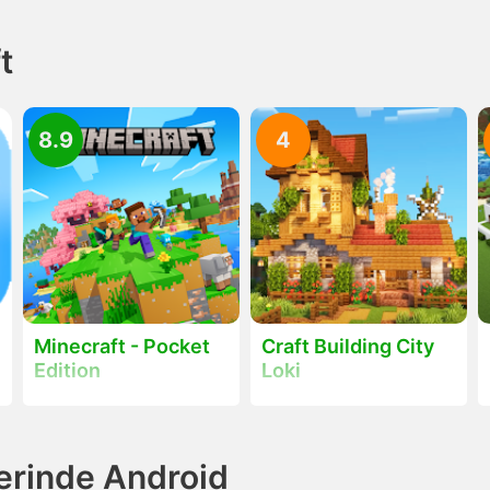
t
8.9
4
Minecraft - Pocket
Craft Building City
Edition
Loki
zerinde Android