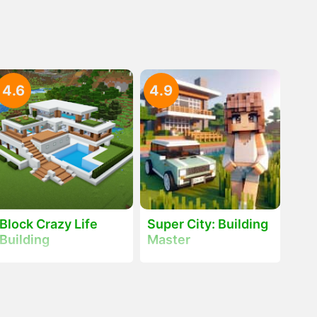
4.6
4.9
Block Crazy Life
Super City: Building
Building
Master