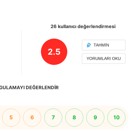
26 kullanıcı değerlendirmesi
TAHMIN
2.5
YORUMLARI OKU
GULAMAYI DEĞERLENDIR
5
6
7
8
9
10