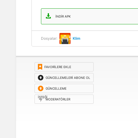
İNDIR APK
Dosyalar:
Klim
FAVORILERE EKLE
GÜNCELLEMELERI ABONE OL
GÜNCELLEME
ISTEĞI
MODERATÖRLER