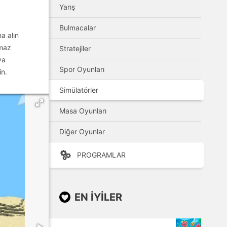
Yarış
Bulmacalar
a alın
lmaz
Stratejiler
ya
Spor Oyunları
in.
Simülatörler
Masa Oyunları
Diğer Oyunlar
PROGRAMLAR
EN IYILER