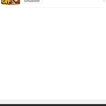
Simülatörler
2