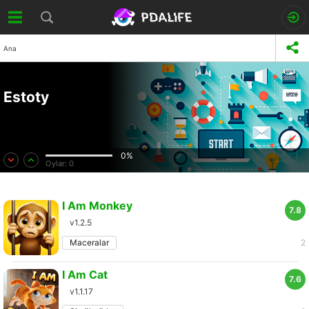
Ana
Estoty
0%
Oylar:
0
I Am Monkey
7.8
v1.2.5
Maceralar
2
I Am Cat
7.6
v1.1.17