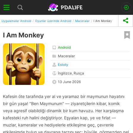
Uygulamalar Android
Oyunlar üzerinde Android
Maceralar
I Am Monkey
I Am Monkey
Android
Maceralar
Estoty
İngilizce, Rusça
13 June 2026
Kafesin öte tarafında yer al ve yaramaz bir maymunun hayatını
bir gün yaşa! "Ben Maymunum" — ziyaretçilerin kibar, komik
veya agresif olabildiği dinamik bir kum havuzu. Her karşılaşma
kafesteki ruh halini değiştiriyor. Eşyaları kap, ye ve fırlat —
muzlar, kameralar ve hediyelerle etkileşime geç, çevrenle
etkileşimde bulun ve davranış tarzını seç: büyüle, görmezden gel