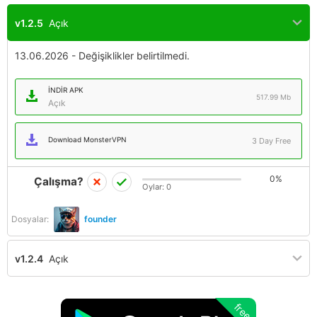
v1.2.5
Açık
13.06.2026 - Değişiklikler belirtilmedi.
İNDIR APK
517.99 Mb
Açık
Download MonsterVPN
3 Day Free
0%
Çalışma?
Oylar:
0
Dosyalar:
founder
v1.2.4
Açık
free