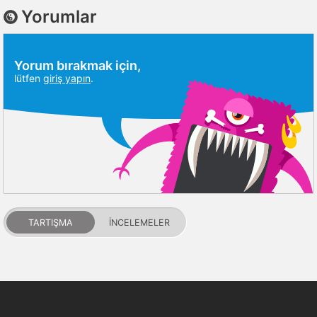
Yorumlar
Yorum bırakmak için,
lütfen
giriş yapın
.
TARTIŞMA
İNCELEMELER