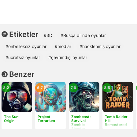
Etiketler
#3D
#Rusça dilinde oyunlar
#önbelleksiz oyunlar
#modlar
#hacklenmiş oyunlar
#ücretsiz oyunlar
#çevrimdışı oyunlar
Benzer
8.2
6.7
7.6
8.5
The Sun:
Project
Zombeast:
Tomb Raider
Origin
Terrarium
Survival
I-III
Zombie
Remastered
Shooter