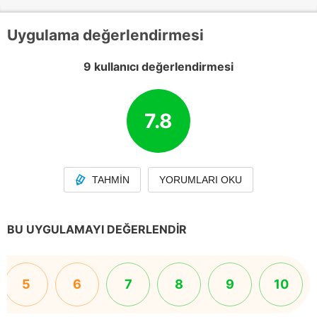
Uygulama değerlendirmesi
9 kullanıcı değerlendirmesi
7.8
TAHMIN
YORUMLARI OKU
BU UYGULAMAYI DEĞERLENDIR
5
6
7
8
9
10