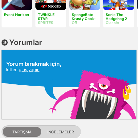
Event Horizon
TWINKLE
SpongeBob:
Sonic The
STAR
Krusty Cook-
Hedgehog 2
SPRITES
Off
Classic
Yorumlar
Yorum bırakmak için,
lütfen
giriş yapın
.
TARTIŞMA
İNCELEMELER