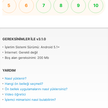
5
6
7
8
9
10
GEREKSINIMLER ILE
v
3.1.0
İşletim Sistemi Sürümü: Android 5.1+
İnternet: Gerekli değil
Boş alan gereksinimi: 200 Mb
YARDIM
Nasıl yüklenir?
Hangi ön belleği seçmeli?
Ön bellek uygulamalarını nasıl yüklersiniz?
Video öğretici
İşlemci mimarisini nasıl bulabilirim?