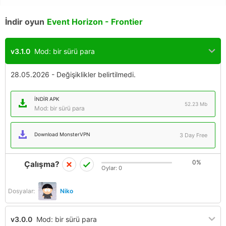
İndir oyun
Event Horizon - Frontier
v3.1.0
Mod: bir sürü para
28.05.2026 - Değişiklikler belirtilmedi.
İNDIR APK
52.23 Mb
Mod: bir sürü para
Download MonsterVPN
3 Day Free
0%
Çalışma?
Oylar:
0
Dosyalar:
Niko
v3.0.0
Mod: bir sürü para