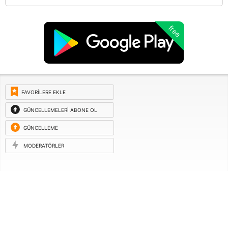
free
FAVORILERE EKLE
GÜNCELLEMELERI ABONE OL
GÜNCELLEME
ISTEĞI
MODERATÖRLER