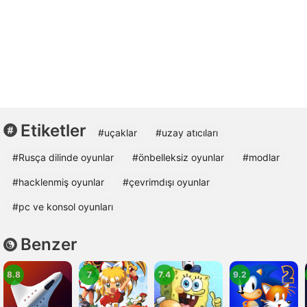
Etiketler
#uçaklar
#uzay atıcıları
#Rusça dilinde oyunlar
#önbelleksiz oyunlar
#modlar
#hacklenmiş oyunlar
#çevrimdışı oyunlar
#pc ve konsol oyunları
Benzer
8.8
7
7.4
9.2