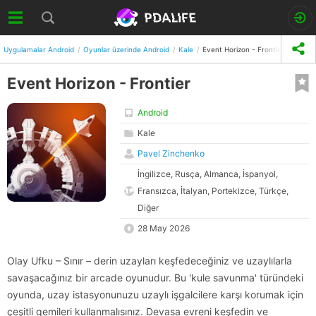
Uygulamalar Android
Oyunlar üzerinde Android
Kale
Event Horizon - Frontier
Event Horizon - Frontier
Android
Kale
Pavel Zinchenko
İngilizce, Rusça, Almanca, İspanyol,
Fransızca, İtalyan, Portekizce, Türkçe,
Diğer
28 May 2026
Olay Ufku – Sınır – derin uzayları keşfedeceğiniz ve uzaylılarla
savaşacağınız bir arcade oyunudur. Bu 'kule savunma' türündeki
oyunda, uzay istasyonunuzu uzaylı işgalcilere karşı korumak için
çeşitli gemileri kullanmalısınız. Devasa evreni keşfedin ve