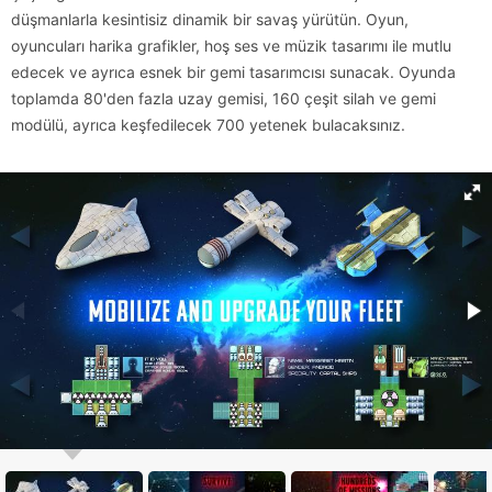
düşmanlarla kesintisiz dinamik bir savaş yürütün. Oyun,
oyuncuları harika grafikler, hoş ses ve müzik tasarımı ile mutlu
edecek ve ayrıca esnek bir gemi tasarımcısı sunacak. Oyunda
toplamda 80'den fazla uzay gemisi, 160 çeşit silah ve gemi
modülü, ayrıca keşfedilecek 700 yetenek bulacaksınız.