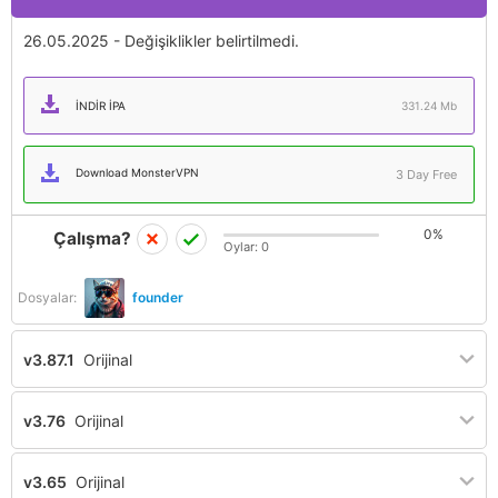
26.05.2025 - Değişiklikler belirtilmedi.
İNDIR IPA
331.24 Mb
Download MonsterVPN
3 Day Free
0%
Çalışma?
Oylar:
0
Dosyalar:
founder
v3.87.1
Orijinal
v3.76
Orijinal
v3.65
Orijinal