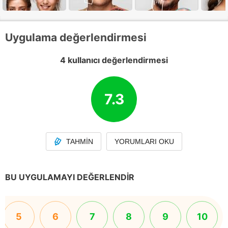
Uygulama değerlendirmesi
4 kullanıcı değerlendirmesi
7.3
TAHMIN
YORUMLARI OKU
BU UYGULAMAYI DEĞERLENDIR
5
6
7
8
9
10