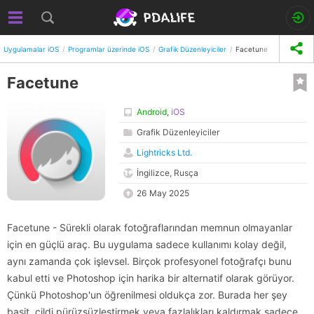
Uygulamalar iOS
Programlar üzerinde iOS
Grafik Düzenleyiciler
Facetune
Facetune
Android
,
iOS
Grafik Düzenleyiciler
Lightricks Ltd.
İngilizce, Rusça
26 May 2025
Facetune - Sürekli olarak fotoğraflarından memnun olmayanlar
için en güçlü araç. Bu uygulama sadece kullanımı kolay değil,
aynı zamanda çok işlevsel. Birçok profesyonel fotoğrafçı bunu
kabul etti ve Photoshop için harika bir alternatif olarak görüyor.
Çünkü Photoshop'un öğrenilmesi oldukça zor. Burada her şey
basit, cildi pürüzsüzleştirmek veya fazlalıkları kaldırmak sadece