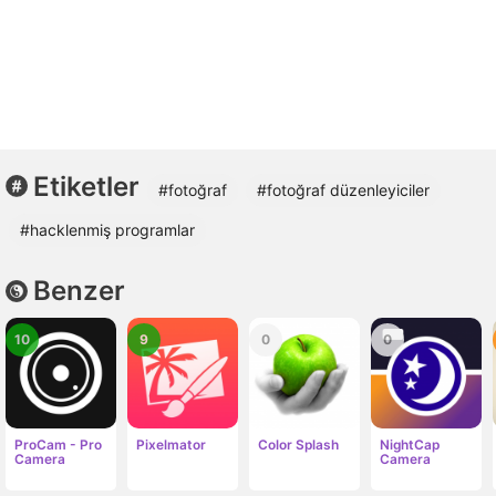
Etiketler
#fotoğraf
#fotoğraf düzenleyiciler
#hacklenmiş programlar
Benzer
10
9
0
0
ProCam - Pro
Pixelmator
Color Splash
NightCap
Camera
Camera