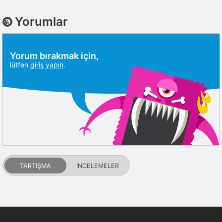
Yorumlar
Yorum bırakmak için,
lütfen
giriş yapın
.
TARTIŞMA
İNCELEMELER