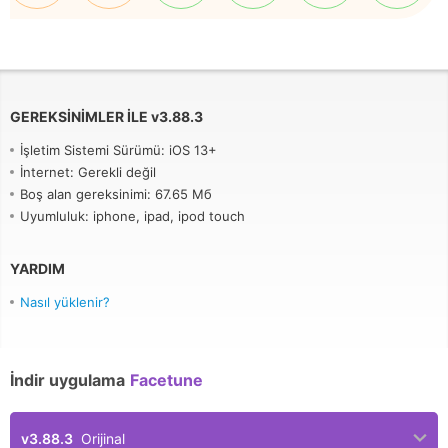
GEREKSINIMLER ILE
v
3.88.3
İşletim Sistemi Sürümü: iOS 13+
İnternet: Gerekli değil
Boş alan gereksinimi: 67.65 Мб
Uyumluluk: iphone, ipad, ipod touch
YARDIM
Nasıl yüklenir?
İndir uygulama
Facetune
v3.88.3
Orijinal