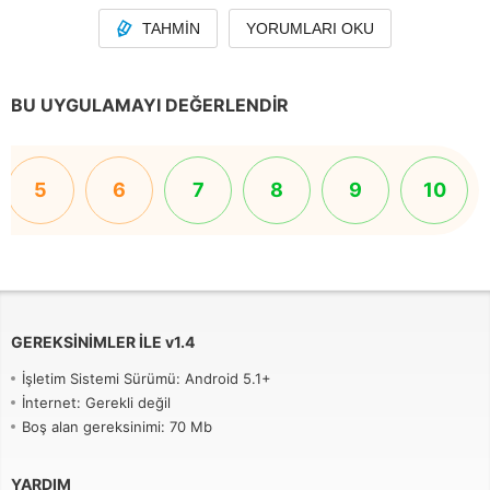
TAHMIN
YORUMLARI OKU
BU UYGULAMAYI DEĞERLENDIR
5
6
7
8
9
10
GEREKSINIMLER ILE
v
1.4
İşletim Sistemi Sürümü: Android 5.1+
İnternet: Gerekli değil
Boş alan gereksinimi: 70 Mb
YARDIM