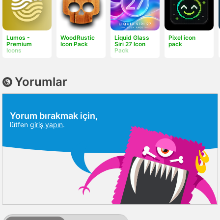
Lumos -
WoodRustic
Liquid Glass
Pixel icon
Premium
Icon Pack
Siri 27 Icon
pack
Icons
Pack
Yorumlar
Yorum bırakmak için,
lütfen
giriş yapın
.