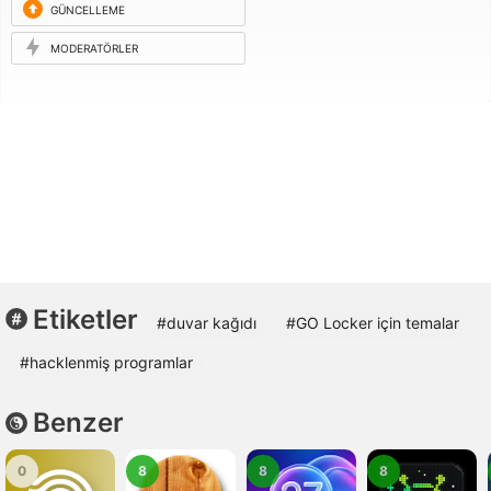
GÜNCELLEME
ISTEĞI
MODERATÖRLER
Etiketler
#duvar kağıdı
#GO Locker için temalar
#hacklenmiş programlar
Benzer
0
8
8
8