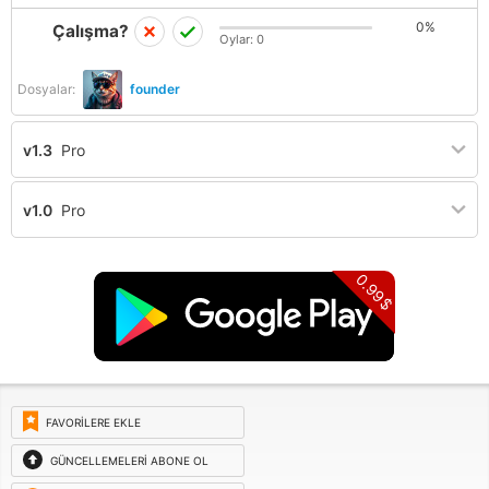
0%
Çalışma?
Oylar:
0
Dosyalar:
founder
v1.3
Pro
v1.0
Pro
0.99$
FAVORILERE EKLE
GÜNCELLEMELERI ABONE OL