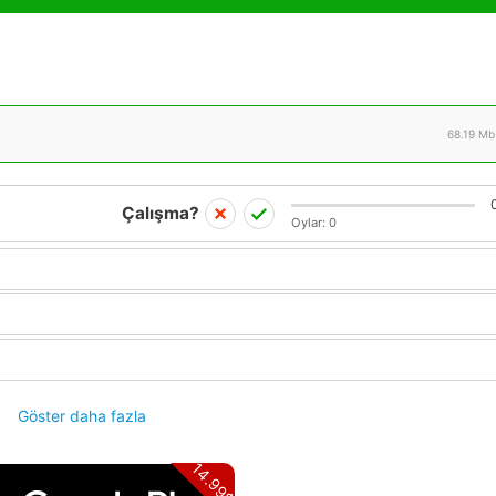
68.19 Mb
Çalışma?
Oylar:
0
Göster daha fazla
14.99$