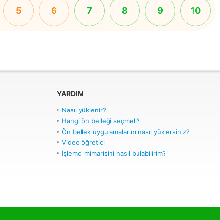
5
6
7
8
9
10
YARDIM
Nasıl yüklenir?
Hangi ön belleği seçmeli?
Ön bellek uygulamalarını nasıl yüklersiniz?
Video öğretici
İşlemci mimarisini nasıl bulabilirim?