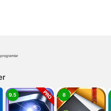
 programlar
er
9.5
8