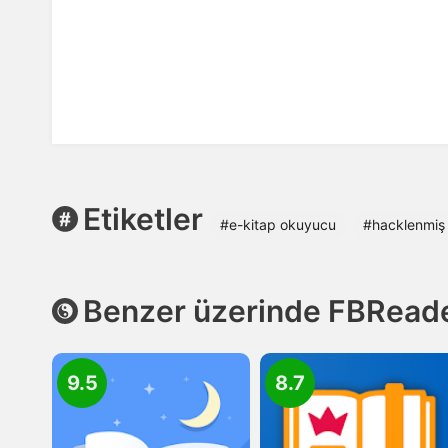
Etiketler
#e-kitap okuyucu
#hacklenmiş
Benzer üzerinde FBRead
9.5
8.7