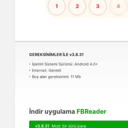
1
2
3
4
GEREKSINIMLER ILE
v
3.8.31
İşletim Sistemi Sürümü: Android 4.0+
İnternet: Gerekli
Boş alan gereksinimi: 11 Mb
İndir uygulama
FBReader
v3.8.31
Mod: bir sürü para