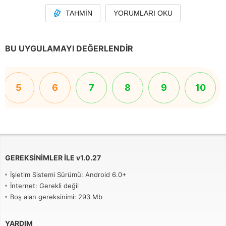
TAHMIN
YORUMLARI OKU
BU UYGULAMAYI DEĞERLENDIR
5
6
7
8
9
10
GEREKSINIMLER ILE
v
1.0.27
İşletim Sistemi Sürümü: Android 6.0+
İnternet: Gerekli değil
Boş alan gereksinimi: 293 Mb
YARDIM