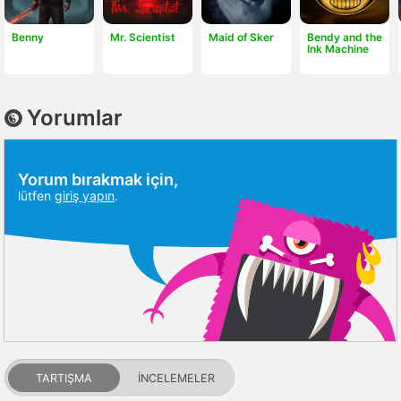
Benny
Mr. Scientist
Maid of Sker
Bendy and the
Ink Machine
Yorumlar
Yorum bırakmak için,
lütfen
giriş yapın
.
TARTIŞMA
İNCELEMELER