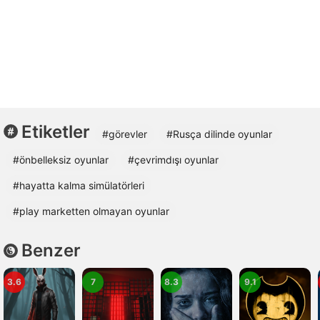
Etiketler
#görevler
#Rusça dilinde oyunlar
#önbelleksiz oyunlar
#çevrimdışı oyunlar
#hayatta kalma simülatörleri
#play marketten olmayan oyunlar
Benzer
3.6
7
8.3
9.1