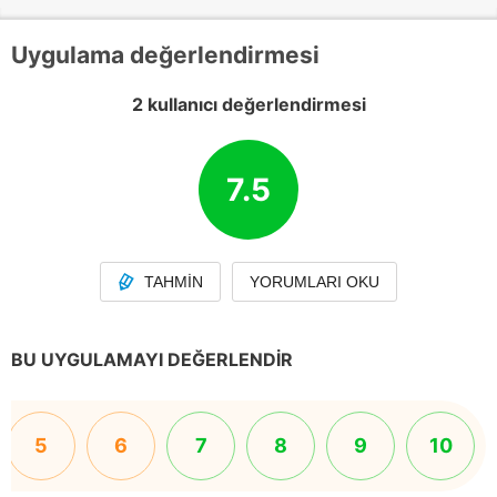
Uygulama değerlendirmesi
2 kullanıcı değerlendirmesi
7.5
TAHMIN
YORUMLARI OKU
BU UYGULAMAYI DEĞERLENDIR
5
6
7
8
9
10