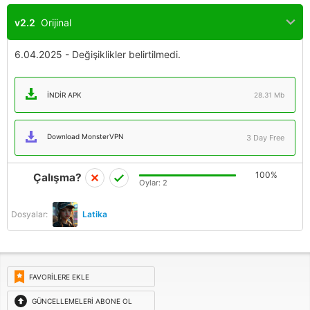
v2.2
Orijinal
6.04.2025 - Değişiklikler belirtilmedi.
İNDIR APK
28.31 Mb
Download MonsterVPN
3 Day Free
100%
Çalışma?
Oylar:
2
Dosyalar:
Latika
FAVORILERE EKLE
GÜNCELLEMELERI ABONE OL