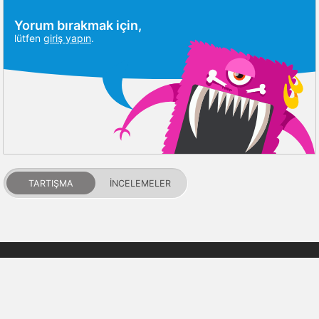
Yorum bırakmak için,
lütfen
giriş yapın
.
TARTIŞMA
İNCELEMELER