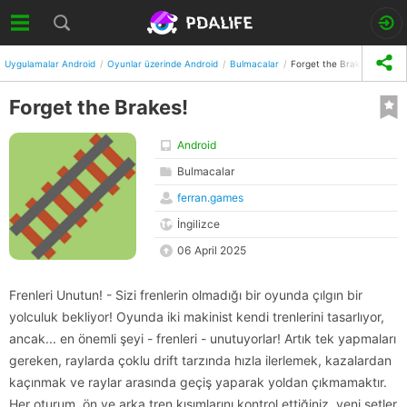
Uygulamalar Android
Oyunlar üzerinde Android
Bulmacalar
Forget the Brakes!
Forget the Brakes!
Android
Bulmacalar
ferran.games
İngilizce
06 April 2025
Frenleri Unutun! - Sizi frenlerin olmadığı bir oyunda çılgın bir
yolculuk bekliyor! Oyunda iki makinist kendi trenlerini tasarlıyor,
ancak... en önemli şeyi - frenleri - unutuyorlar! Artık tek yapmaları
gereken, raylarda çoklu drift tarzında hızla ilerlemek, kazalardan
kaçınmak ve raylar arasında geçiş yaparak yoldan çıkmamaktır.
Her oturum, ön ve arka tren kısımlarını kontrol ettiğiniz, yeni setler