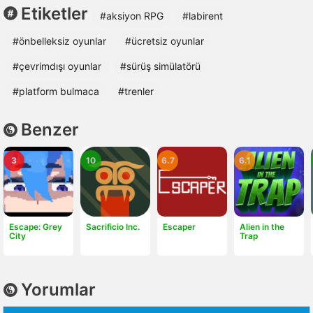
Etiketler
#aksiyon RPG
#labirent
#önbelleksiz oyunlar
#ücretsiz oyunlar
#çevrimdışı oyunlar
#sürüş simülatörü
#platform bulmaca
#trenler
Benzer
3
10
6.7
6.1
Escape: Grey
Sacrificio Inc.
Escaper
Alien in the
City
Trap
Yorumlar