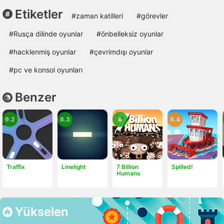
Etiketler
#zaman katilleri
#görevler
#Rusça dilinde oyunlar
#önbelleksiz oyunlar
#hacklenmiş oyunlar
#çevrimdışı oyunlar
#pc ve konsol oyunları
Benzer
9.2
8.3
8
5.4
Traffix
Linelight
7 Billion
Spilled!
Humans
Yükselen