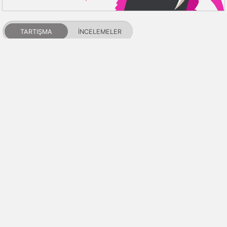
TARTIŞMA
İNCELEMELER
PDALIFE 2007-2026г.
Tüm hakları saklıdır.
Kullanım Şartları
Gizlilik Politikası
DMCA Feragatname
Puanlar ve itibar
İletişim