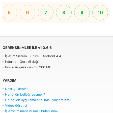
5
6
7
8
9
10
GEREKSINIMLER ILE
v
1.0.6.6
İşletim Sistemi Sürümü: Android 4.4+
İnternet: Gerekli değil
Boş alan gereksinimi: 200 Mb
YARDIM
Nasıl yüklenir?
Hangi ön belleği seçmeli?
Ön bellek uygulamalarını nasıl yüklersiniz?
Video öğretici
İşlemci mimarisini nasıl bulabilirim?