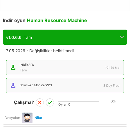
İndir oyun
Human Resource Machine
v1.0.6.6
Tam
7.05.2026 - Değişiklikler belirtilmedi.
İNDIR APK
101.89 Mb
Tam
Download MonsterVPN
3 Day Free
0%
Çalışma?
Oylar:
0
Dosyalar:
Niko