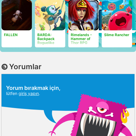
FALLEN
BARDA:
Rimelands -
Slime Rancher
Backpack
Hammer of
Roguelike
Thor RPG
Yorumlar
Yorum bırakmak için,
lütfen
giriş yapın
.