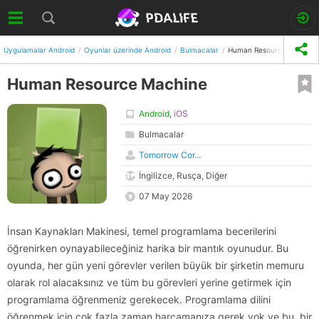
Uygulamalar Android
Oyunlar üzerinde Android
Bulmacalar
Human Resource Machine
Human Resource Machine
Android
,
iOS
Bulmacalar
Tomorrow Cor...
İngilizce, Rusça, Diğer
07 May 2026
İnsan Kaynakları Makinesi, temel programlama becerilerini
öğrenirken oynayabileceğiniz harika bir mantık oyunudur. Bu
oyunda, her gün yeni görevler verilen büyük bir şirketin memuru
olarak rol alacaksınız ve tüm bu görevleri yerine getirmek için
programlama öğrenmeniz gerekecek. Programlama dilini
öğrenmek için çok fazla zaman harcamanıza gerek yok ve bu, bir