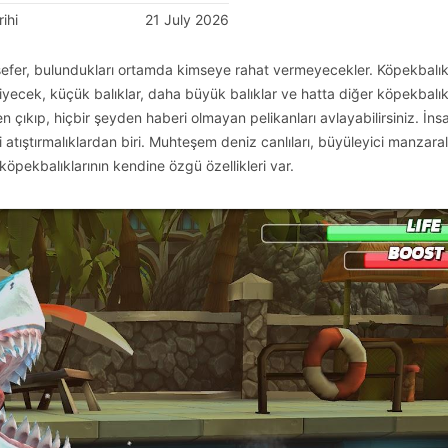
ihi
21 July 2026
sefer, bulundukları ortamda kimseye rahat vermeyecekler. Köpekbalıkl
yiyecek, küçük balıklar, daha büyük balıklar ve hatta diğer köpekbalık
n çıkıp, hiçbir şeyden haberi olmayan pelikanları avlayabilirsiniz. İns
i atıştırmalıklardan biri. Muhteşem deniz canlıları, büyüleyici manzara
köpekbalıklarının kendine özgü özellikleri var.