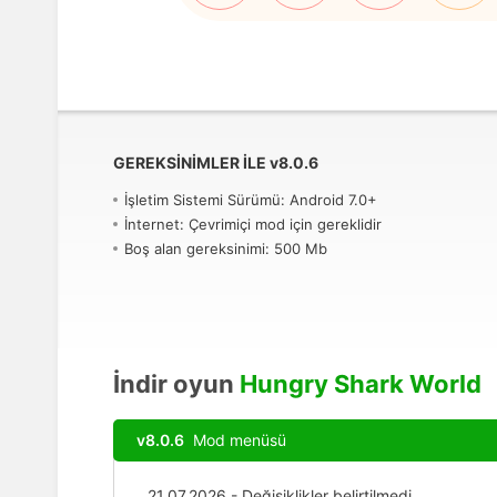
GEREKSINIMLER ILE
v
8.0.6
İşletim Sistemi Sürümü: Android 7.0+
İnternet: Çevrimiçi mod için gereklidir
Boş alan gereksinimi: 500 Mb
İndir oyun
Hungry Shark World
v8.0.6
Mod menüsü
21.07.2026 - Değişiklikler belirtilmedi.