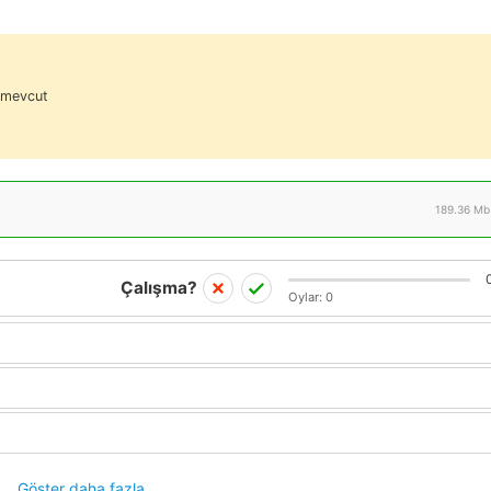
r mevcut
189.36 Mb
Çalışma?
Oylar:
0
Göster daha fazla