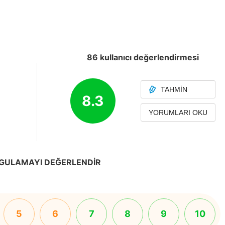
86 kullanıcı değerlendirmesi
TAHMIN
8.3
YORUMLARI OKU
GULAMAYI DEĞERLENDIR
5
6
7
8
9
10