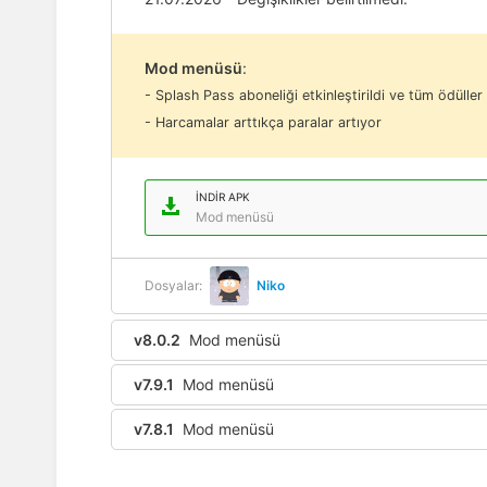
Mod menüsü
:
- Splash Pass aboneliği etkinleştirildi ve tüm ödülle
- Harcamalar arttıkça paralar artıyor
İNDIR APK
Mod menüsü
Dosyalar:
Niko
v8.0.2
Mod menüsü
v7.9.1
Mod menüsü
v7.8.1
Mod menüsü