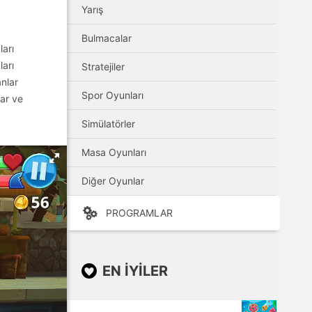
Yarış
Bulmacalar
arı
ları
Stratejiler
anlar
Spor Oyunları
lar ve
Simülatörler
Masa Oyunları
Diğer Oyunlar
PROGRAMLAR
EN IYILER