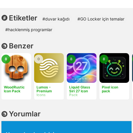
Etiketler
#duvar kağıdı
#GO Locker için temalar
#hacklenmiş programlar
Benzer
8
0
8
8
WoodRustic
Lumos -
Liquid Glass
Pixel icon
Icon Pack
Premium
Siri 27 Icon
pack
Icons
Pack
Yorumlar