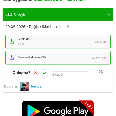
v1.4.5
Açık
20.06.2026 - Değişiklikler belirtilmedi.
İNDIR APK
38.96 Mb
Açık
Download MonsterVPN
3 Day Free
0%
Çalışma?
Oylar:
0
Dosyalar:
founder
1.49$