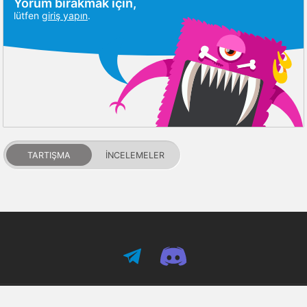
Yorum bırakmak için,
lütfen
giriş yapın
.
TARTIŞMA
İNCELEMELER
PDALIFE 2007-2026г.