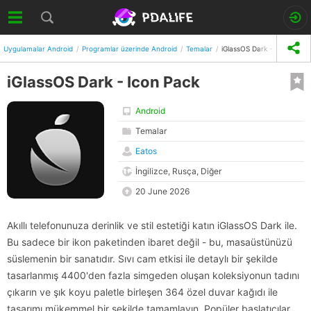
Uygulamalar Android
Programlar üzerinde Android
Temalar
iGlassOS Dark - Icon Pack
iGlassOS Dark - Icon Pack
Android
Temalar
Eatos
İngilizce, Rusça, Diğer
20 June 2026
Akıllı telefonunuza derinlik ve stil estetiği katın iGlassOS Dark ile.
Bu sadece bir ikon paketinden ibaret değil - bu, masaüstünüzü
süslemenin bir sanatıdır. Sıvı cam etkisi ile detaylı bir şekilde
tasarlanmış 4400'den fazla simgeden oluşan koleksiyonun tadını
çıkarın ve şık koyu paletle birleşen 364 özel duvar kağıdı ile
tasarımı mükemmel bir şekilde tamamlayın. Popüler başlatıcılar