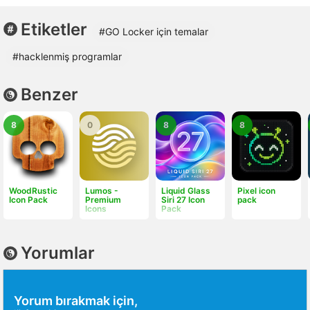
Etiketler
#GO Locker için temalar
#hacklenmiş programlar
Benzer
8
0
8
8
WoodRustic
Lumos -
Liquid Glass
Pixel icon
Icon Pack
Premium
Siri 27 Icon
pack
Icons
Pack
Yorumlar
Yorum bırakmak için,