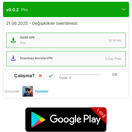
v0.0.2
Pro
21.06.2025 - Değişiklikler belirtilmedi.
İNDIR APK
30.16 Mb
Pro
Download MonsterVPN
3 Day Free
0%
Çalışma?
Oylar:
0
Dosyalar:
founder
1.49$