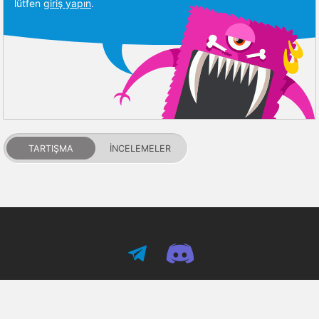
lütfen
giriş yapın
.
TARTIŞMA
İNCELEMELER
PDALIFE 2007-2026г.
Tüm hakları saklıdır.