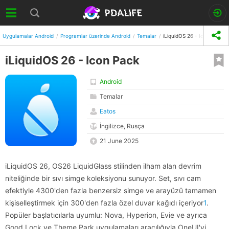
Uygulamalar Android
Programlar üzerinde Android
Temalar
iLiquidOS 26 - Icon Pack
iLiquidOS 26 - Icon Pack
Android
Temalar
Eatos
İngilizce, Rusça
21 June 2025
iLiquidOS 26, OS26 LiquidGlass stilinden ilham alan devrim
niteliğinde bir sıvı simge koleksiyonu sunuyor. Set, sıvı cam
efektiyle 4300'den fazla benzersiz simge ve arayüzü tamamen
kişiselleştirmek için 300'den fazla özel duvar kağıdı içeriyor
1
.
Popüler başlatıcılarla uyumlu: Nova, Hyperion, Evie ve ayrıca
Good Lock ve Theme Park uygulamaları aracılığıyla OneUI'yi