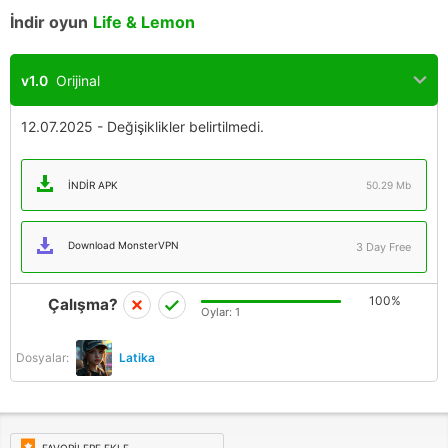
İndir oyun
Life & Lemon
v1.0
Orijinal
12.07.2025 - Değişiklikler belirtilmedi.
İNDIR APK
50.29 Mb
Download MonsterVPN
3 Day Free
100%
Çalışma?
Oylar:
1
Dosyalar:
Latika