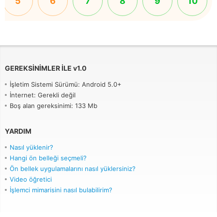
5
6
7
8
9
10
GEREKSINIMLER ILE
v
1.0
İşletim Sistemi Sürümü: Android 5.0+
İnternet: Gerekli değil
Boş alan gereksinimi: 133 Mb
YARDIM
Nasıl yüklenir?
Hangi ön belleği seçmeli?
Ön bellek uygulamalarını nasıl yüklersiniz?
Video öğretici
İşlemci mimarisini nasıl bulabilirim?