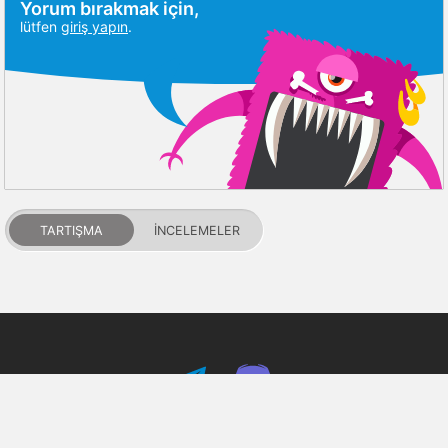
Yorum bırakmak için,
lütfen
giriş yapın
.
TARTIŞMA
İNCELEMELER
PDALIFE 2007-2026г.