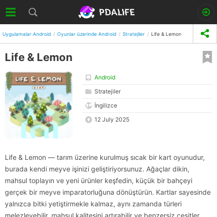
Uygulamalar Android
Oyunlar üzerinde Android
Stratejiler
Life & Lemon
Life & Lemon
Android
Stratejiler
İngilizce
12 July 2025
Life & Lemon — tarım üzerine kurulmuş sıcak bir kart oyunudur,
burada kendi meyve işinizi geliştiriyorsunuz. Ağaçlar dikin,
mahsul toplayın ve yeni ürünler keşfedin, küçük bir bahçeyi
gerçek bir meyve imparatorluğuna dönüştürün. Kartlar sayesinde
yalnızca bitki yetiştirmekle kalmaz, aynı zamanda türleri
melezleyebilir, mahsul kalitesini artırabilir ve benzersiz çeşitler