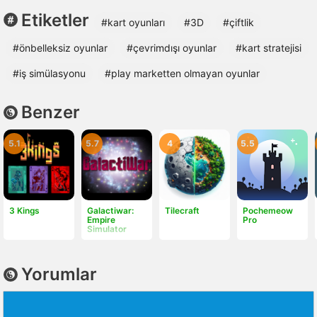
Etiketler
#kart oyunları
#3D
#çiftlik
#önbelleksiz oyunlar
#çevrimdışı oyunlar
#kart stratejisi
#iş simülasyonu
#play marketten olmayan oyunlar
Benzer
5.1
5.7
4
5.5
3 Kings
Galactiwar:
Tilecraft
Pochemeow
Empire
Pro
Simulator
Yorumlar