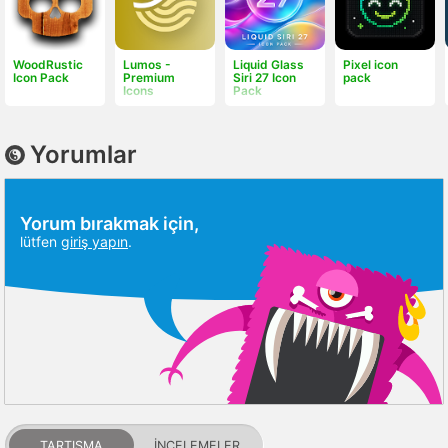
WoodRustic
Lumos -
Liquid Glass
Pixel icon
Icon Pack
Premium
Siri 27 Icon
pack
Icons
Pack
Yorumlar
Yorum bırakmak için,
lütfen
giriş yapın
.
TARTIŞMA
İNCELEMELER