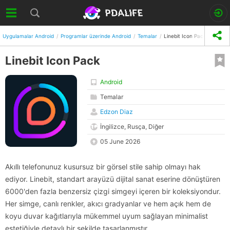
Uygulamalar Android
Programlar üzerinde Android
Temalar
Linebit Icon Pack
Linebit Icon Pack
Android
Temalar
Edzon Diaz
İngilizce, Rusça, Diğer
05 June 2026
Akıllı telefonunuz kusursuz bir görsel stile sahip olmayı hak
ediyor. Linebit, standart arayüzü dijital sanat eserine dönüştüren
6000'den fazla benzersiz çizgi simgeyi içeren bir koleksiyondur.
Her simge, canlı renkler, akıcı gradyanlar ve hem açık hem de
koyu duvar kağıtlarıyla mükemmel uyum sağlayan minimalist
estetiğiyle detaylı bir şekilde tasarlanmıştır.