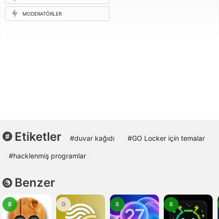
ISTEĞI
MODERATÖRLER
Etiketler
#duvar kağıdı
#GO Locker için temalar
#hacklenmiş programlar
Benzer
8
0
8
8