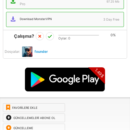
97.25 Mb
Pro
Download MonsterVPN
3 Day Free
0%
Çalışma?
Oylar:
0
Dosyalar:
founder
1.49$
FAVORILERE EKLE
GÜNCELLEMELERI ABONE OL
GÜNCELLEME