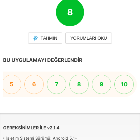
8
TAHMIN
YORUMLARI OKU
BU UYGULAMAYI DEĞERLENDIR
5
6
7
8
9
10
GEREKSINIMLER ILE
v
2.1.4
İşletim Sistemi Sürümü: Android 5.1+