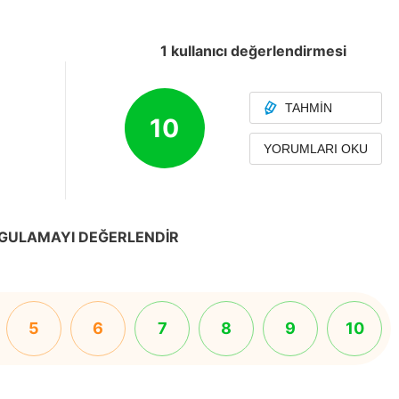
1 kullanıcı değerlendirmesi
TAHMIN
10
YORUMLARI OKU
GULAMAYI DEĞERLENDIR
5
6
7
8
9
10