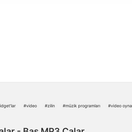
dget'lar
#video
#zilin
#müzik programları
#video oynat
lar - Bas MP3 Çalar