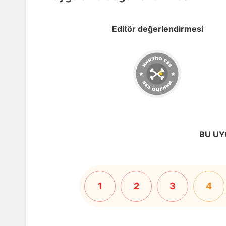
Editör değerlendirmesi
BU UY
1
2
3
4