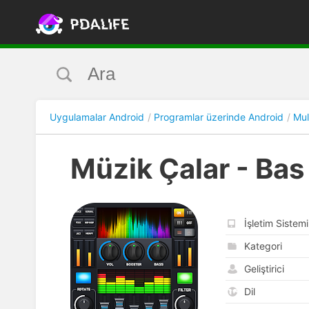
Uygulamalar Android
Programlar üzerinde Android
Mul
Müzik Çalar - Bas
İşletim Sistemi
Kategori
Geliştirici
Dil