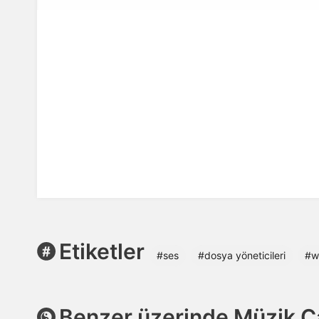
Etiketler
#ses
#dosya yöneticileri
#wi
Benzer üzerinde Müzik Ça