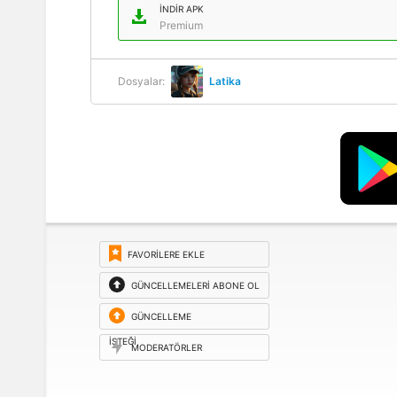
İNDIR APK
Premium
Dosyalar:
Latika
FAVORILERE EKLE
GÜNCELLEMELERI ABONE OL
GÜNCELLEME
ISTEĞI
MODERATÖRLER