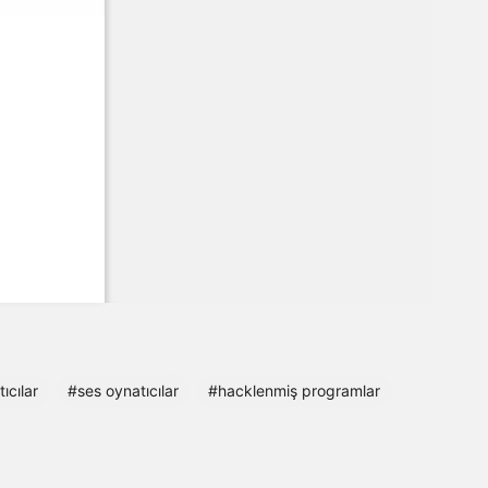
ıcılar
#ses oynatıcılar
#hacklenmiş programlar