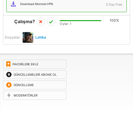
Download MonsterVPN
3 Day Free
100%
Çalışma?
Oylar:
1
Dosyalar:
Latika
FAVORILERE EKLE
GÜNCELLEMELERI ABONE OL
GÜNCELLEME
ISTEĞI
MODERATÖRLER