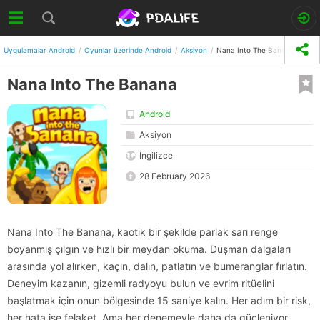
Uygulamalar Android
Oyunlar üzerinde Android
Aksiyon
Nana Into The Banana
Nana Into The Banana
Android
Aksiyon
İngilizce
28 February 2026
Nana Into The Banana, kaotik bir şekilde parlak sarı renge
boyanmış çılgın ve hızlı bir meydan okuma. Düşman dalgaları
arasında yol alırken, kaçın, dalın, patlatın ve bumeranglar fırlatın.
Deneyim kazanın, gizemli radyoyu bulun ve evrim ritüelini
başlatmak için onun bölgesinde 15 saniye kalın. Her adım bir risk,
her hata ise felaket. Ama her denemeyle daha da güçleniyor,