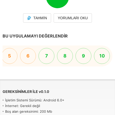
TAHMIN
YORUMLARI OKU
BU UYGULAMAYI DEĞERLENDIR
5
6
7
8
9
10
GEREKSINIMLER ILE
v
0.1.0
İşletim Sistemi Sürümü: Android 6.0+
İnternet: Gerekli değil
Boş alan gereksinimi: 200 Mb