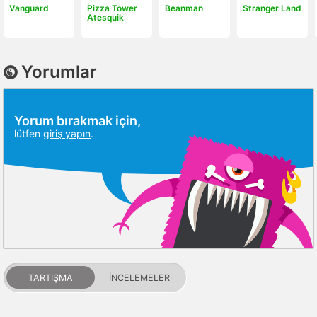
Vanguard
Pizza Tower
Beanman
Stranger Land
Atesquik
Yorumlar
Yorum bırakmak için,
lütfen
giriş yapın
.
TARTIŞMA
İNCELEMELER