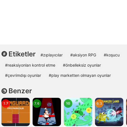
Etiketler
#zıplayıcılar
#aksiyon RPG
#koşucu
#reaksiyonları kontrol etme
#önbelleksiz oyunlar
#çevrimdışı oyunlar
#play marketten olmayan oyunlar
Benzer
1.7
7.6
10
6.3