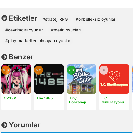
Etiketler
#strateji RPG
#önbelleksiz oyunlar
#çevrimdışı oyunlar
#metin oyunları
#play marketten olmayan oyunlar
Benzer
5.8
5.5
7.8
0
CR33P
The 1485
Tiny
TC
Bookshop
Simülasyonu
Yorumlar