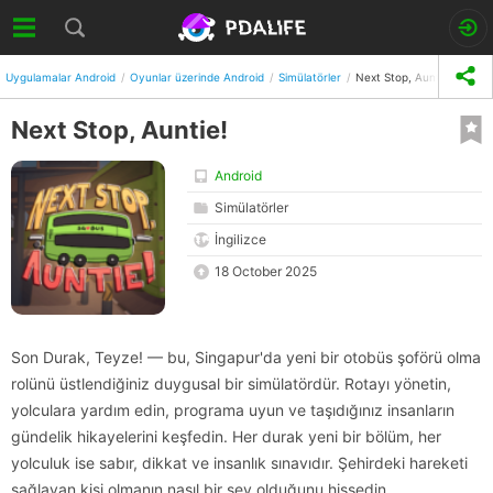
Uygulamalar Android
Oyunlar üzerinde Android
Simülatörler
Next Stop, Auntie!
Next Stop, Auntie!
Android
Simülatörler
İngilizce
18 October 2025
Son Durak, Teyze! — bu, Singapur'da yeni bir otobüs şoförü olma
rolünü üstlendiğiniz duygusal bir simülatördür. Rotayı yönetin,
yolculara yardım edin, programa uyun ve taşıdığınız insanların
gündelik hikayelerini keşfedin. Her durak yeni bir bölüm, her
yolculuk ise sabır, dikkat ve insanlık sınavıdır. Şehirdeki hareketi
sağlayan kişi olmanın nasıl bir şey olduğunu hissedin.