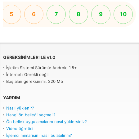
5
6
7
8
9
10
GEREKSINIMLER ILE
v
1.0
İşletim Sistemi Sürümü: Android 1.5+
İnternet: Gerekli değil
Boş alan gereksinimi: 220 Mb
YARDIM
Nasıl yüklenir?
Hangi ön belleği seçmeli?
Ön bellek uygulamalarını nasıl yüklersiniz?
Video öğretici
İşlemci mimarisini nasıl bulabilirim?