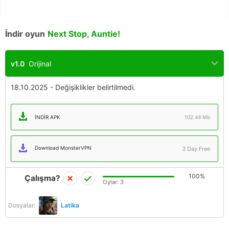
İndir oyun
Next Stop, Auntie!
v1.0
Orijinal
18.10.2025 - Değişiklikler belirtilmedi.
İNDIR APK
102.44 Mb
Download MonsterVPN
3 Day Free
100%
Çalışma?
Oylar:
3
Dosyalar:
Latika