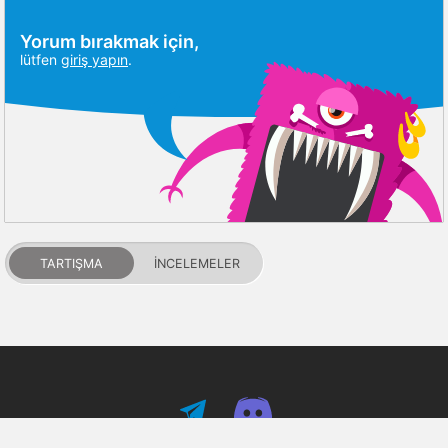
Yorum bırakmak için,
lütfen
giriş yapın
.
TARTIŞMA
İNCELEMELER