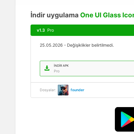
İndir uygulama
One UI Glass Ico
v1.3
Pro
25.05.2026 - Değişiklikler belirtilmedi.
İNDIR APK
Pro
Dosyalar:
founder