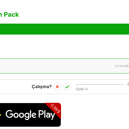
n Pack
127.04 Mb
Çalışma?
Oylar:
0
0.99$