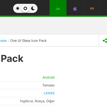
alar
One UI Glass Icon Pack
 Pack
Android
Temalar
LKN9X
İngilizce, Rusça, Diğer