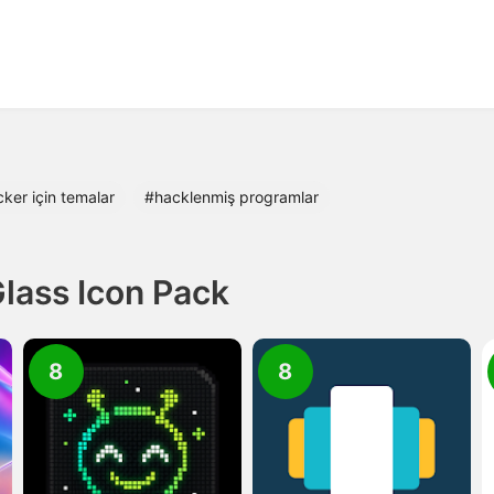
ker için temalar
#hacklenmiş programlar
lass Icon Pack
8
8