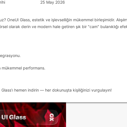
ihi
25 May 2026
? OneUI Glass, estetik ve işlevselliğin mükemmel birleşimidir. Alışılm
sel olarak derin ve modern hale getiren şık bir "cam" bulanıklığı efek
ntegrasyonu.
an mükemmel performans.
Glass'ı hemen indirin — her dokunuşta kişiliğinizi vurgulayın!