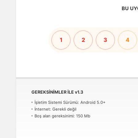
BU UY
1
2
3
4
GEREKSINIMLER ILE
v
1.3
İşletim Sistemi Sürümü: Android 5.0+
İnternet: Gerekli değil
Boş alan gereksinimi: 150 Mb