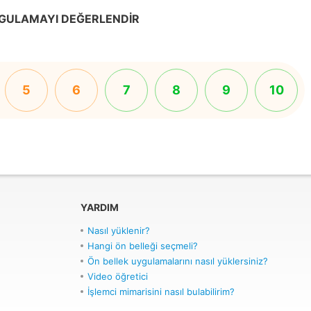
GULAMAYI DEĞERLENDIR
5
6
7
8
9
10
YARDIM
Nasıl yüklenir?
Hangi ön belleği seçmeli?
Ön bellek uygulamalarını nasıl yüklersiniz?
Video öğretici
İşlemci mimarisini nasıl bulabilirim?