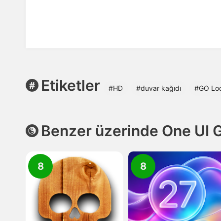
Etiketler
#HD
#duvar kağıdı
#GO Loc
Benzer üzerinde One UI G
8
8