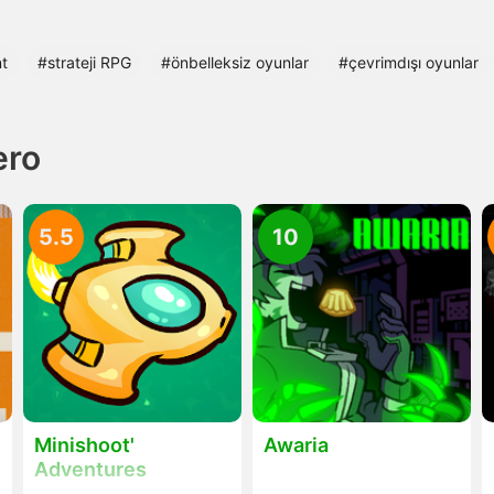
nt
#strateji RPG
#önbelleksiz oyunlar
#çevrimdışı oyunlar
ero
5.5
10
Minishoot'
Awaria
Adventures