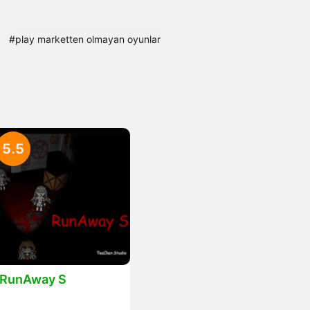
#play marketten olmayan oyunlar
5.5
RunAway S