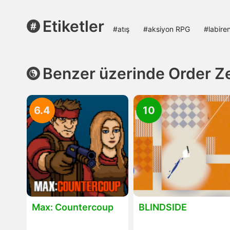
Etiketler
#atış
#aksiyon RPG
#labire
Benzer üzerinde Order Z
6.4
10
Max: Countercoup
BLINDSIDE