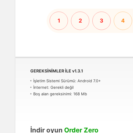
1
2
3
4
GEREKSINIMLER ILE
v
1.3.1
İşletim Sistemi Sürümü: Android 7.0+
İnternet: Gerekli değil
Boş alan gereksinimi: 168 Mb
İndir oyun
Order Zero