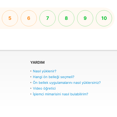
5
6
7
8
9
10
YARDIM
Nasıl yüklenir?
Hangi ön belleği seçmeli?
Ön bellek uygulamalarını nasıl yüklersiniz?
Video öğretici
İşlemci mimarisini nasıl bulabilirim?