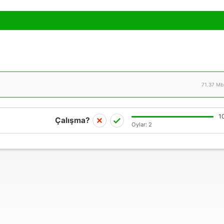
71.37 Mb
1
Çalışma?
Oylar:
2