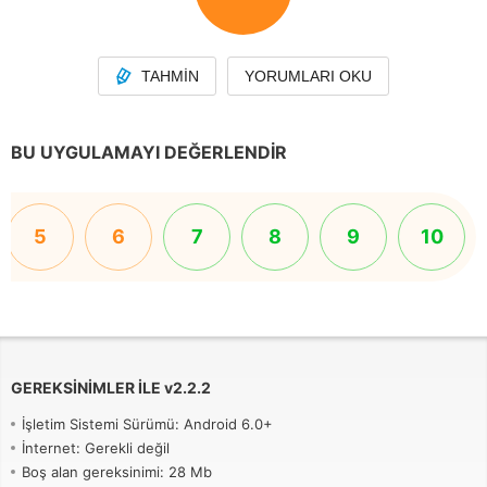
TAHMIN
YORUMLARI OKU
BU UYGULAMAYI DEĞERLENDIR
5
6
7
8
9
10
GEREKSINIMLER ILE
v
2.2.2
İşletim Sistemi Sürümü: Android 6.0+
İnternet: Gerekli değil
Boş alan gereksinimi: 28 Mb