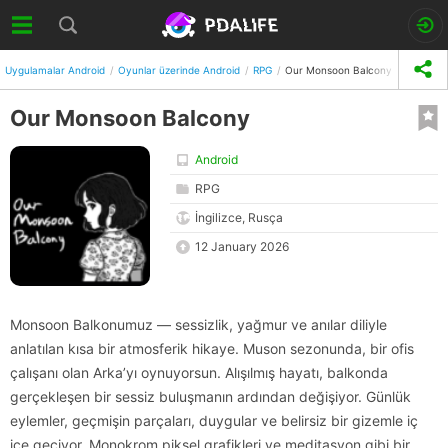
Uygulamalar Android
Oyunlar üzerinde Android
RPG
Our Monsoon Balcony
Our Monsoon Balcony
Android
RPG
İngilizce, Rusça
12 January 2026
Monsoon Balkonumuz — sessizlik, yağmur ve anılar diliyle
anlatılan kısa bir atmosferik hikaye. Muson sezonunda, bir ofis
çalışanı olan Arka’yı oynuyorsun. Alışılmış hayatı, balkonda
gerçekleşen bir sessiz buluşmanın ardından değişiyor. Günlük
eylemler, geçmişin parçaları, duygular ve belirsiz bir gizemle iç
içe geçiyor. Monokrom piksel grafikleri ve meditasyon gibi bir