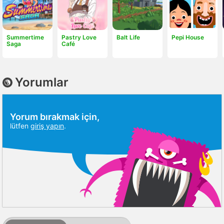
Summertime
Pastry Love
Balt Life
Pepi House
Saga
Café
Yorumlar
Yorum bırakmak için,
lütfen
giriş yapın
.