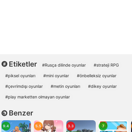
Etiketler
#Rusça dilinde oyunlar
#strateji RPG
#piksel oyunları
#mini oyunlar
#önbelleksiz oyunlar
#çevrimdışı oyunlar
#metin oyunları
#dikey oyunlar
#play marketten olmayan oyunlar
Benzer
9.4
5.5
3.3
7