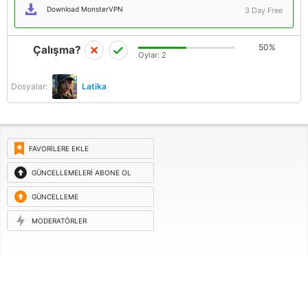
Download MonsterVPN
3 Day Free
50%
Çalışma?
Oylar:
2
Dosyalar:
Latika
FAVORILERE EKLE
GÜNCELLEMELERI ABONE OL
GÜNCELLEME
ISTEĞI
MODERATÖRLER