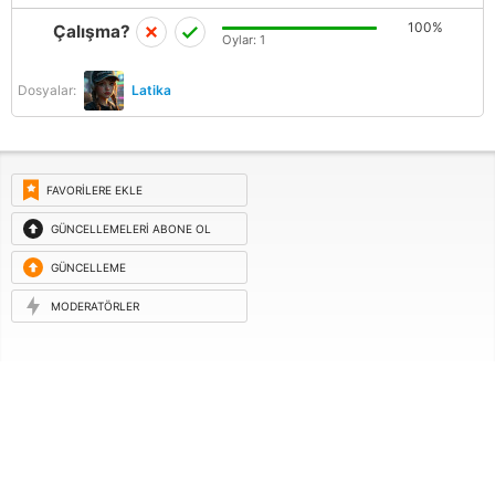
100%
Çalışma?
Oylar:
1
Dosyalar:
Latika
FAVORILERE EKLE
GÜNCELLEMELERI ABONE OL
GÜNCELLEME
ISTEĞI
MODERATÖRLER