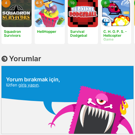
4
6.5
10
8
Squadron
HeliHopper
Survival
C. H. O. P. S. -
Survivors
Dodgebal
Helicopter
Game
Yorumlar
Yorum bırakmak için,
lütfen
giriş yapın
.