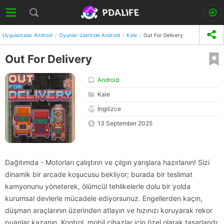
Uygulamalar Android
Oyunlar üzerinde Android
Kale
Out For Delivery
Out For Delivery
Android
Kale
İngilizce
13 September 2025
Dağıtımda - Motorları çalıştırın ve çılgın yarışlara hazırlanın! Sizi
dinamik bir arcade koşucusu bekliyor; burada bir teslimat
kamyonunu yöneterek, ölümcül tehlikelerle dolu bir yolda
kurumsal devlerle mücadele ediyorsunuz. Engellerden kaçın,
düşman araçlarının üzerinden atlayın ve hızınızı koruyarak rekor
puanlar kazanın. Kontrol, mobil cihazlar için özel olarak tasarlandı: