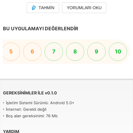
TAHMIN
YORUMLARI OKU
BU UYGULAMAYI DEĞERLENDIR
5
6
7
8
9
10
GEREKSINIMLER ILE
v
0.1.0
İşletim Sistemi Sürümü: Android 5.0+
İnternet: Gerekli değil
Boş alan gereksinimi: 76 Mb
YARDIM