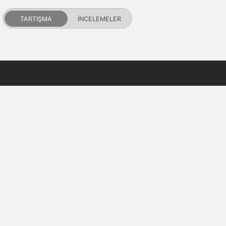
TARTIŞMA
İNCELEMELER
PDALIFE 2007-2026г.
Tüm hakları saklıdır.
Kullanım Şartları
Gizlilik Politikası
DMCA Feragatname
Puanlar ve itibar
İletişim