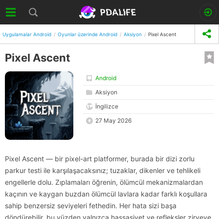
Uygulamalar Android
Oyunlar üzerinde Android
Aksiyon
Pixel Ascent
Pixel Ascent
Android
Aksiyon
İngilizce
27 May 2026
Pixel Ascent — bir pixel-art platformer, burada bir dizi zorlu
parkur testi ile karşılaşacaksınız; tuzaklar, dikenler ve tehlikeli
engellerle dolu. Zıplamaları öğrenin, ölümcül mekanizmalardan
kaçının ve kaygan buzdan ölümcül lavlara kadar farklı koşullara
sahip benzersiz seviyeleri fethedin. Her hata sizi başa
döndürebilir, bu yüzden yalnızca hassasiyet ve refleksler zirveye