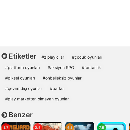
Etiketler
#zıplayıcılar
#çocuk oyunları
#platform oyunları
#aksiyon RPG
#fantastik
#piksel oyunları
#önbelleksiz oyunlar
#çevrimdışı oyunlar
#parkur
#play marketten olmayan oyunlar
Benzer
1.7
2.5
6.1
7.5