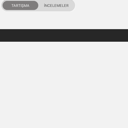
TARTIŞMA
İNCELEMELER
PDALIFE 2007-2026г.
Tüm hakları saklıdır.
Kullanım Şartları
Gizlilik Politikası
DMCA Feragatname
Puanlar ve itibar
İletişim