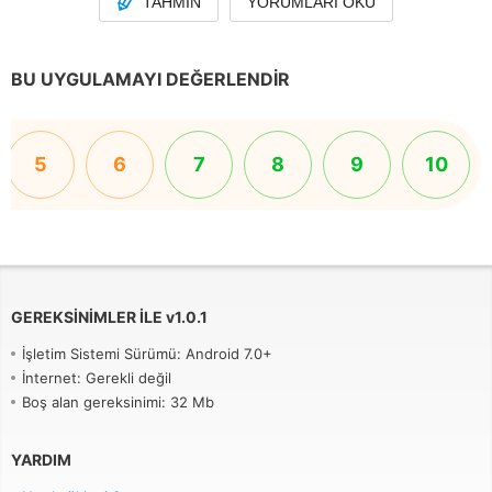
TAHMIN
YORUMLARI OKU
BU UYGULAMAYI DEĞERLENDIR
5
6
7
8
9
10
GEREKSINIMLER ILE
v
1.0.1
İşletim Sistemi Sürümü: Android 7.0+
İnternet: Gerekli değil
Boş alan gereksinimi: 32 Mb
YARDIM