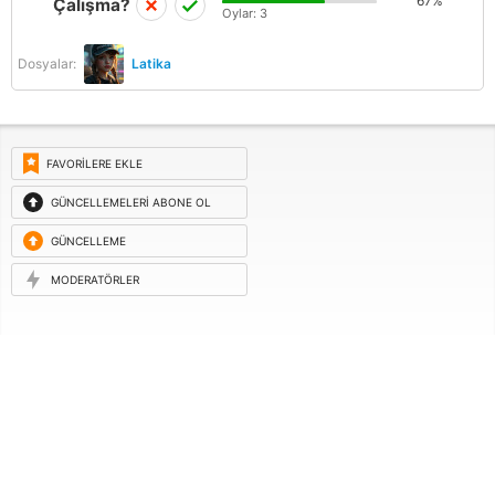
67%
Çalışma?
Oylar:
3
Dosyalar:
Latika
FAVORILERE EKLE
GÜNCELLEMELERI ABONE OL
GÜNCELLEME
ISTEĞI
MODERATÖRLER