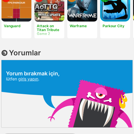
Vanguard
Attack on
Warframe
Parkour City
Titan Tribute
Game 2
Yorumlar
Yorum bırakmak için,
lütfen
giriş yapın
.