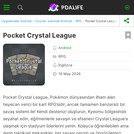
Uygulamalar Android
Oyunlar üzerinde Android
RPG
Pocket Crystal League
Pocket Crystal League
Android
RPG
İngilizce
16 May 2026
Pocket Crystal League, Pokémon dünyasından ilham alan
heyecan verici bir kart RPG’sidir, ancak tamamen benzersiz bir
savaş sistemi ile! Kendi destenizi oluşturun, Kyeomu bölgesinde
seyahat edin, eğitmenlerle savaşın ve efsanevi Crystal League'e
ulaşmak için stadyum liderlerini yenin. Kolayca öğrenilebilen ama
derin taktiksel mekanikler, her savaşı gergin ve öngörülemez