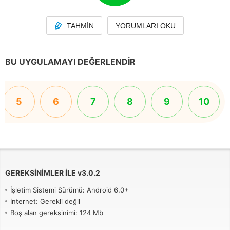
TAHMIN
YORUMLARI OKU
BU UYGULAMAYI DEĞERLENDIR
5
6
7
8
9
10
GEREKSINIMLER ILE
v
3.0.2
İşletim Sistemi Sürümü: Android 6.0+
İnternet: Gerekli değil
Boş alan gereksinimi: 124 Mb