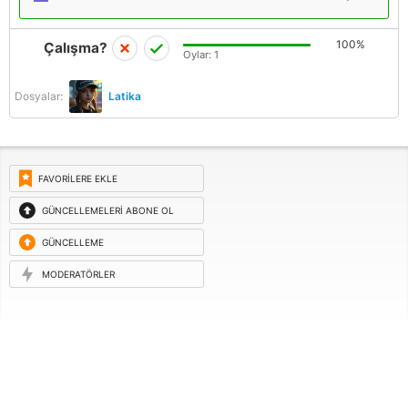
100%
Çalışma?
Oylar:
1
Dosyalar:
Latika
FAVORILERE EKLE
GÜNCELLEMELERI ABONE OL
GÜNCELLEME
ISTEĞI
MODERATÖRLER