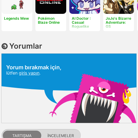
Legends Mew
Pokémon
AI Doctor :
JoJo's Bizarre
Blaze Online
Casual
Adventure:
Roguelike
GS
Yorumlar
Yorum bırakmak için,
lütfen
giriş yapın
.
TARTIŞMA
İNCELEMELER