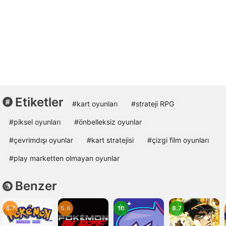
Etiketler
#kart oyunları
#strateji RPG
#piksel oyunları
#önbelleksiz oyunlar
#çevrimdışı oyunlar
#kart stratejisi
#çizgi film oyunları
#play marketten olmayan oyunlar
Benzer
4.7
5.6
10
8.7