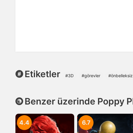
Etiketler
#3D
#görevler
#önbelleksiz
Benzer üzerinde Poppy P
4.4
6.7