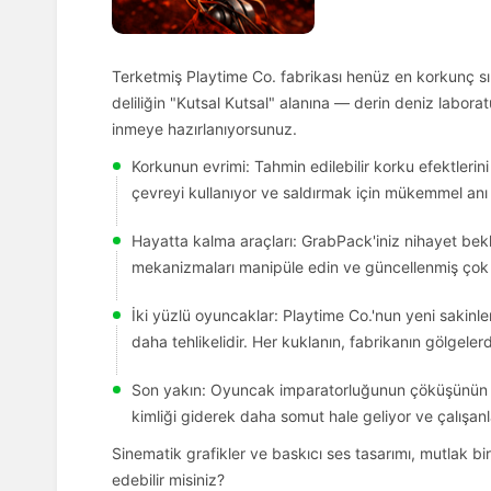
Terketmiş Playtime Co. fabrikası henüz en korkunç sı
deliliğin "Kutsal Kutsal" alanına — derin deniz labo
inmeye hazırlanıyorsunuz.
Korkunun evrimi: Tahmin edilebilir korku efektlerin
çevreyi kullanıyor ve saldırmak için mükemmel anı b
Hayatta kalma araçları: GrabPack'iniz nihayet bekl
mekanizmaları manipüle edin ve güncellenmiş çok k
İki yüzlü oyuncaklar: Playtime Co.'nun yeni sakinl
daha tehlikelidir. Her kuklanın, fabrikanın gölgele
Son yakın: Oyuncak imparatorluğunun çöküşünün kron
kimliği giderek daha somut hale geliyor ve çalışanl
Sinematik grafikler ve baskıcı ses tasarımı, mutlak bir
edebilir misiniz?