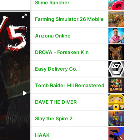
Slime Rancher
Farming Simulator 26 Mobile
Arizona Online
DROVA - Forsaken Kin
Easy Delivery Co.
Tomb Raider I-III Remastered
DAVE THE DIVER
Slay the Spire 2
HAAK