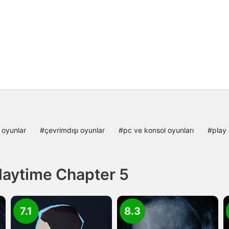
 oyunlar
#çevrimdışı oyunlar
#pc ve konsol oyunları
#play
laytime Chapter 5
7.1
8.3