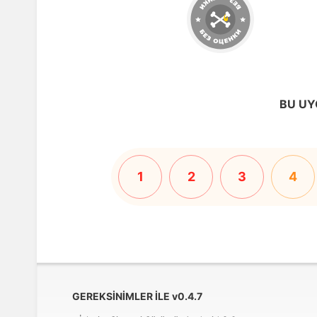
BU UY
1
2
3
4
GEREKSINIMLER ILE
v
0.4.7