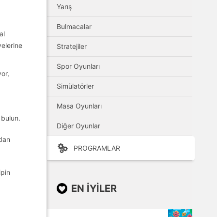
Yarış
Bulmacalar
al
yelerine
Stratejiler
Spor Oyunları
yor,
Simülatörler
Masa Oyunları
 bulun.
Diğer Oyunlar
adan
PROGRAMLAR
ipin
EN IYILER