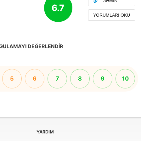
TAHMIN
6.7
YORUMLARI OKU
GULAMAYI DEĞERLENDIR
5
6
7
8
9
10
YARDIM