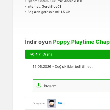
İşletim Sistemi Sürümü: Android 8.0+
İnternet: Gerekli değil
Boş alan gereksinimi: 1.5 Gb
İndir oyun
Poppy Playtime Chap
v0.4.7
Orijinal
15.05.2026 - Değişiklikler belirtilmedi.
İNDIR APK
Dosyalar:
Niko