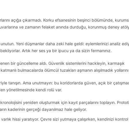
rlarını açığa çıkarmadı. Korku efsanesinin beşinci bölümünde, kurums
ratuvarlarına ve zamanın felaket anında durduğu, korunmuş deney atöl
i unutun. Yeni düşmanlar daha zeki hale geldi: eylemlerinizi analiz edi
ekliyorlar. Artık her ses ya bir ipucu ya da sizin fermanınız.
enen bir güncelleme aldı. Güvenlik sistemlerini hackleyin, karmaşık
atmanlı bulmacalarda ölümcül tuzakları aşmanın alışılmadık yollarını
eriyle tanışın. Ama unutmayın: bu koridorlarda güven, açık bir çatışm
rden yönetilmesinde kendi rolü var.
olojisini yeniden oluşturmak için kayıt parçalarını toplayın. Protot
arın kaderinin gerçeği dayanılmaz hale geliyor.
 varlık hissi yaratıyor. Çevre sizi yutmaya çalışırken, kendinizi kontrol