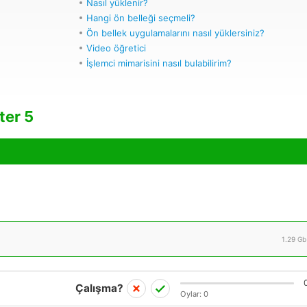
Nasıl yüklenir?
Hangi ön belleği seçmeli?
Ön bellek uygulamalarını nasıl yüklersiniz?
Video öğretici
İşlemci mimarisini nasıl bulabilirim?
ter 5
1.29 Gb
Çalışma?
Oylar:
0