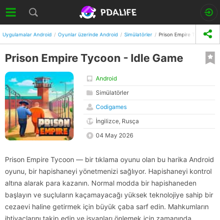
Uygulamalar Android
Oyunlar üzerinde Android
Simülatörler
Prison Empire Tycoon - I
Prison Empire Tycoon - Idle Game
Android
Simülatörler
Codigames
İngilizce, Rusça
04 May 2026
Prison Empire Tycoon — bir tıklama oyunu olan bu harika Android
oyunu, bir hapishaneyi yönetmenizi sağlıyor. Hapishaneyi kontrol
altına alarak para kazanın. Normal modda bir hapishaneden
başlayın ve suçluların kaçamayacağı yüksek teknolojiye sahip bir
cezaevi haline getirmek için büyük çaba sarf edin. Mahkumların
ihtiyaçlarını takip edin ve isyanları önlemek için zamanında