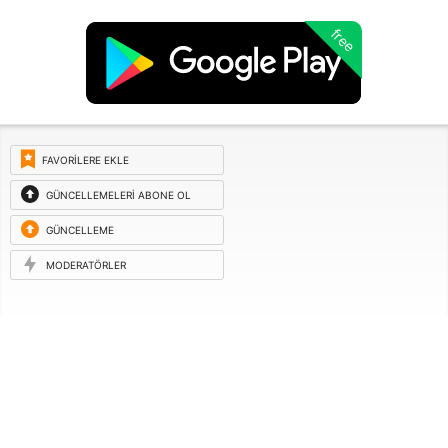
free
FAVORILERE EKLE
GÜNCELLEMELERI ABONE OL
GÜNCELLEME
ISTEĞI
MODERATÖRLER