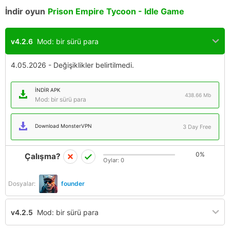
İndir oyun
Prison Empire Tycoon - Idle Game
v4.2.6
Mod: bir sürü para
4.05.2026 - Değişiklikler belirtilmedi.
İNDIR APK
438.66 Mb
Mod: bir sürü para
Download MonsterVPN
3 Day Free
0%
Çalışma?
Oylar:
0
Dosyalar:
founder
v4.2.5
Mod: bir sürü para