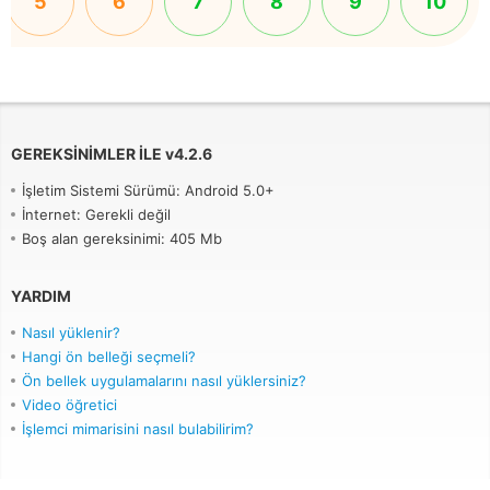
5
6
7
8
9
10
GEREKSINIMLER ILE
v
4.2.6
İşletim Sistemi Sürümü: Android 5.0+
İnternet: Gerekli değil
Boş alan gereksinimi: 405 Mb
YARDIM
Nasıl yüklenir?
Hangi ön belleği seçmeli?
Ön bellek uygulamalarını nasıl yüklersiniz?
Video öğretici
İşlemci mimarisini nasıl bulabilirim?