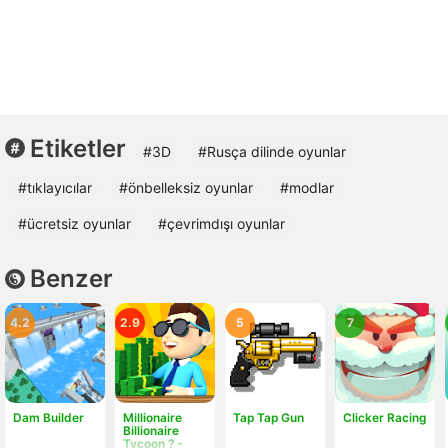
Etiketler
#3D
#Rusça dilinde oyunlar
#tıklayıcılar
#önbelleksiz oyunlar
#modlar
#ücretsiz oyunlar
#çevrimdışı oyunlar
Benzer
4.2
2.9
5
7
Dam Builder
Millionaire
Tap Tap Gun
Clicker Racing
Billionaire
Tycoon ? -