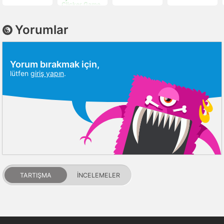
Clicker Game
Yorumlar
Yorum bırakmak için,
lütfen
giriş yapın
.
TARTIŞMA
İNCELEMELER