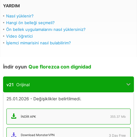
YARDIM
Nasıl yüklenir?
Hangi ön belleği seçmeli?
Ön bellek uygulamalarını nasıl yüklersiniz?
Video öğretici
İşlemci mimarisini nasıl bulabilirim?
İndir oyun
Que florezca con dignidad
v21
Orijinal
25.01.2026 - Değişiklikler belirtilmedi.
İNDIR APK
355.37 Mb
Download MonsterVPN
3 Day Free