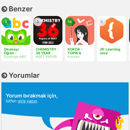
Benzer
9
0
10
0
Okumayı
CHEMISTRY -
KOKOA -
JR: Learning
Öğren -
36 YEAR
TOPIK &
Java
Duolingo ABC
NEET PAPER
Korean
Yorumlar
Yorum bırakmak için,
lütfen
giriş yapın
.