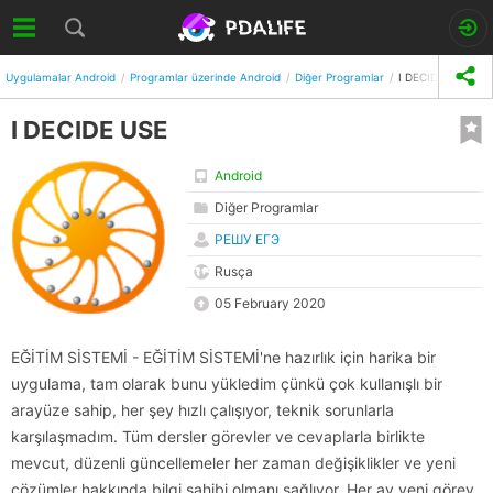
Uygulamalar Android
Programlar üzerinde Android
Diğer Programlar
I DECIDE USE
I DECIDE USE
Android
Diğer Programlar
РЕШУ ЕГЭ
Rusça
05 February 2020
EĞİTİM SİSTEMİ - EĞİTİM SİSTEMİ'ne hazırlık için harika bir
uygulama, tam olarak bunu yükledim çünkü çok kullanışlı bir
arayüze sahip, her şey hızlı çalışıyor, teknik sorunlarla
karşılaşmadım. Tüm dersler görevler ve cevaplarla birlikte
mevcut, düzenli güncellemeler her zaman değişiklikler ve yeni
çözümler hakkında bilgi sahibi olmanı sağlıyor. Her ay yeni görev