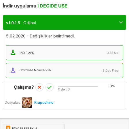
İndir uygulama
I DECIDE USE
v1.9.1.5
Orijinal
5.02.2020 - Değişiklikler belirtilmedi.
İNDIR APK
3.88 Mb
Download MonsterVPN
3 Day Free
0%
Çalışma?
Oylar:
0
Dosyalar:
Krapuchino
FAVORILERE EKLE