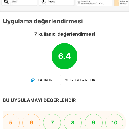
Uygulama değerlendirmesi
7 kullanıcı değerlendirmesi
6.4
TAHMIN
YORUMLARI OKU
BU UYGULAMAYI DEĞERLENDIR
5
6
7
8
9
10